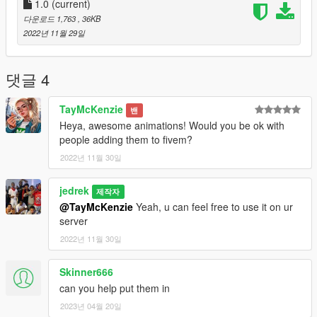
1.0
(current)
다운로드 1,763
, 36KB
2022년 11월 29일
댓글 4
TayMcKenzie
밴
Heya, awesome animations! Would you be ok with
people adding them to fivem?
2022년 11월 30일
jedrek
제작자
@TayMcKenzie
Yeah, u can feel free to use it on ur
server
2022년 11월 30일
Skinner666
can you help put them in
2023년 04월 20일