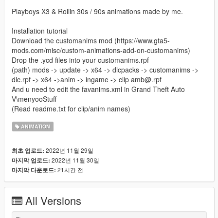
Playboys X3 & Rollin 30s / 90s animations made by me.
Installation tutorial
Download the customanims mod (https://www.gta5-
mods.com/misc/custom-animations-add-on-customanims)
Drop the .ycd files into your customanims.rpf
(path) mods -> update -> x64 -> dlcpacks -> customanims ->
dlc.rpf -> x64 ->anim -> ingame -> clip amb@.rpf
And u need to edit the favanims.xml in Grand Theft Auto
V\menyooStuff
(Read readme.txt for clip/anim names)
ANIMATION
2022년 11월 29일
최초 업로드:
2022년 11월 30일
마지막 업로드:
21시간 전
마지막 다운로드:
All Versions