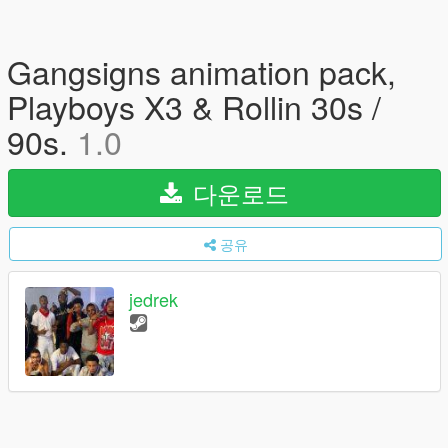
Gangsigns animation pack,
Playboys X3 & Rollin 30s /
90s.
1.0
다운로드
공유
jedrek