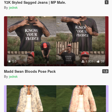
Y2K Styled Sagged Jeans | MP Male.
1
By
jedrek
5.0
1,931
38
Madd Swan Bloods Pose Pack
1.0
By
jedrek