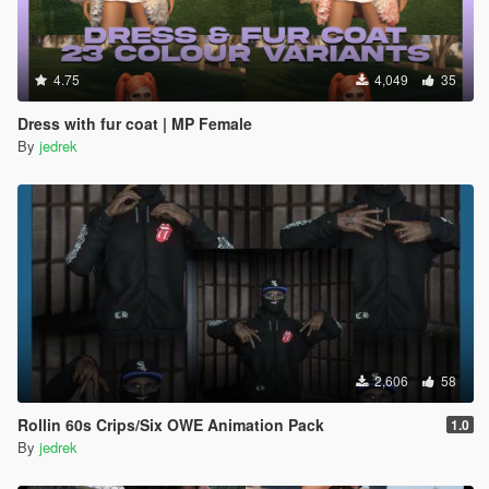
4.75
4,049
35
Dress with fur coat | MP Female
By
jedrek
2,606
58
Rollin 60s Crips/Six OWE Animation Pack
1.0
By
jedrek