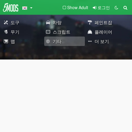
Show Adult
로그인
도구
차량
페인트잡
무기
스크립트
플레이어
맵
기타
더 보기