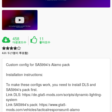
458
11
다운로드수
좋아요수
4.0 / 5 (1명이 투표함)
Custom config for SAS994's Alamo pack
Installation instructions:
To make these configs work, you need to install DLS and
SAS994's pack first.
Link DLS: https://de.gta5-mods.com/scripts/dynamic-lighting-
system
Link SAS994's pack: https://www.gta5-
mods.com/vehicles/tacticalresponseunit-alamo