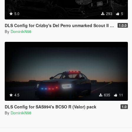
5.0
293
5
DLS Config for Crizby's Del Perro unmarked Scout II 1.0.0
1.0.0
By
DominikN98
4.5
635
11
DLS Config for SAS994's BCSO R (Valor) pack
1.0
By
DominikN98