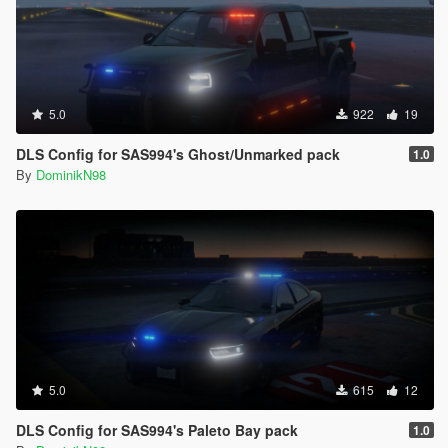
5.0
922
19
DLS Config for SAS994's Ghost/Unmarked pack
1.0
By
DominikN98
5.0
615
12
DLS Config for SAS994's Paleto Bay pack
1.0