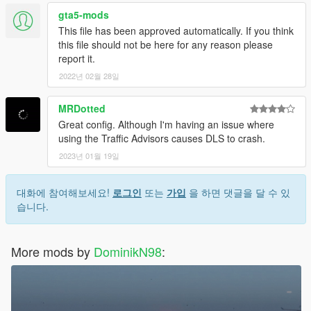
gta5-mods
This file has been approved automatically. If you think
this file should not be here for any reason please
report it.
2022년 02월 28일
MRDotted
Great config. Although I'm having an issue where
using the Traffic Advisors causes DLS to crash.
2023년 01월 19일
대화에 참여해보세요!
로그인
또는
가입
을 하면 댓글을 달 수 있
습니다.
More mods by
DominikN98
: