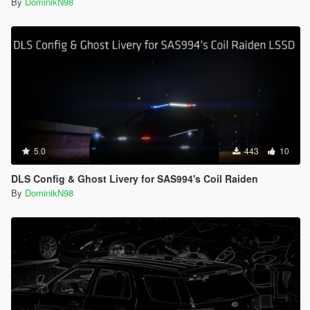
By
DominikN98
5.0
443
10
DLS Config & Ghost Livery for SAS994's Coil Raiden
By
DominikN98