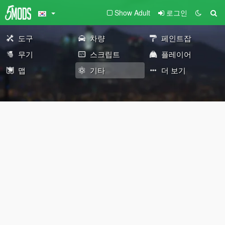
Show Adult
로그인
도구
차량
페인트잡
무기
스크립트
플레이어
맵
기타
더 보기