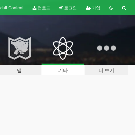
dult
Content
업로드
로그인
가입
맵
기타
더 보기