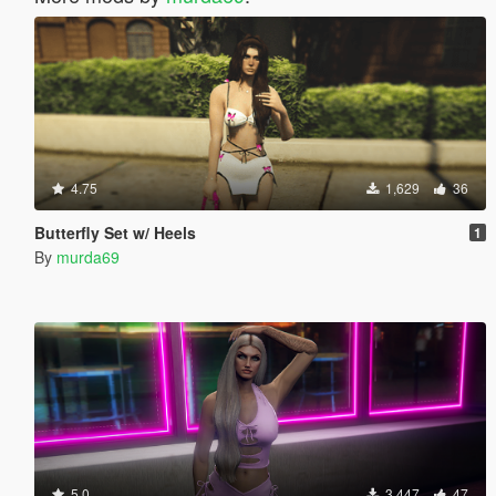
4.75
1,629
36
Butterfly Set w/ Heels
1
By
murda69
5.0
3,447
47