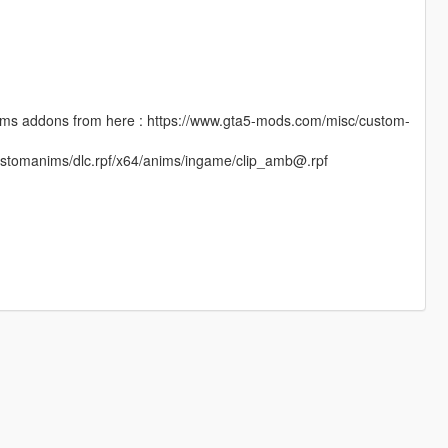
omanims addons from here : https://www.gta5-mods.com/misc/custom-
/customanims/dlc.rpf/x64/anims/ingame/clip_amb@.rpf