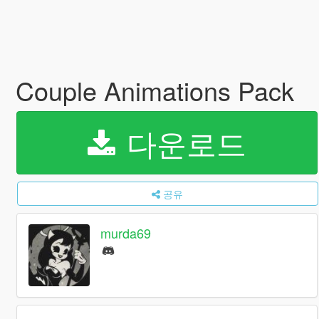
Couple Animations Pack
다운로드
공유
murda69