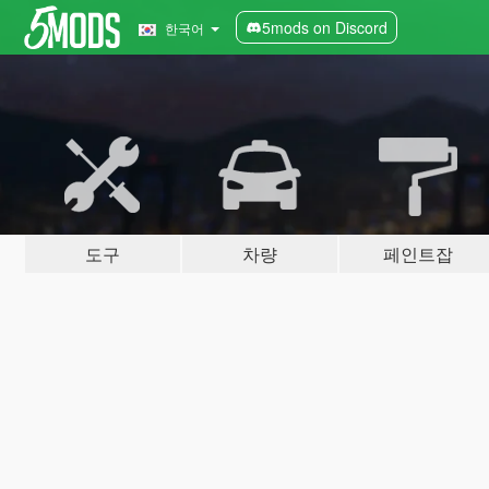
5mods on Discord
한국어
도구
차량
페인트잡