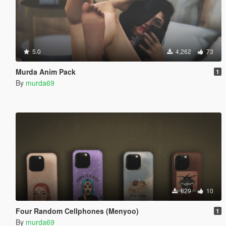
5.0
4,262
73
Murda Anim Pack
1
By
murda69
829
10
Four Random Cellphones (Menyoo)
1
By
murda69