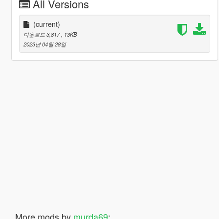
All Versions
(current)
다운로드 3,817
, 13KB
2023년 04월 28일
More mods by
murda69
: