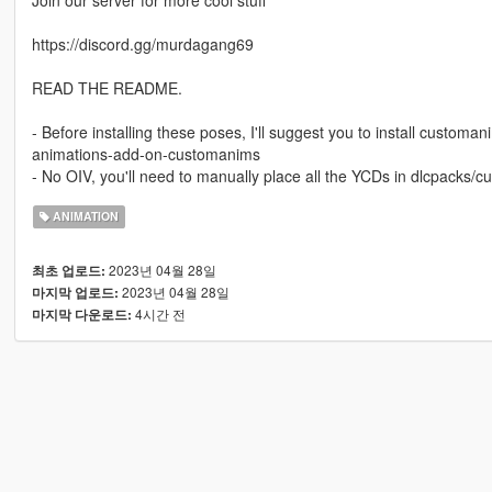
Join our server for more cool stuff
https://discord.gg/murdagang69
READ THE README.
- Before installing these poses, I'll suggest you to install cust
animations-add-on-customanims
- No OIV, you'll need to manually place all the YCDs in dlcpacks
ANIMATION
2023년 04월 28일
최초 업로드:
2023년 04월 28일
마지막 업로드:
4시간 전
마지막 다운로드: