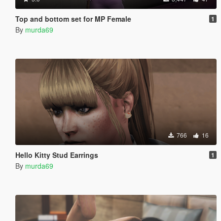
Top and bottom set for MP Female
1
By
murda69
766
16
Hello Kitty Stud Earrings
1
By
murda69