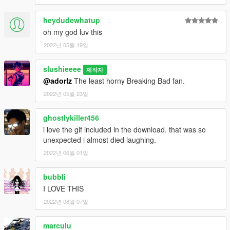
heydudewhatup
oh my god luv this
2022년 05월 19일
slushieeee
제작자
@adorlz
The least horny Breaking Bad fan.
2022년 05월 23일
ghostlykiller456
i love the gif included in the download. that was so
unexpected i almost died laughing.
2022년 06월 01일
bubbli
I LOVE THIS
2022년 08월 07일
marculu