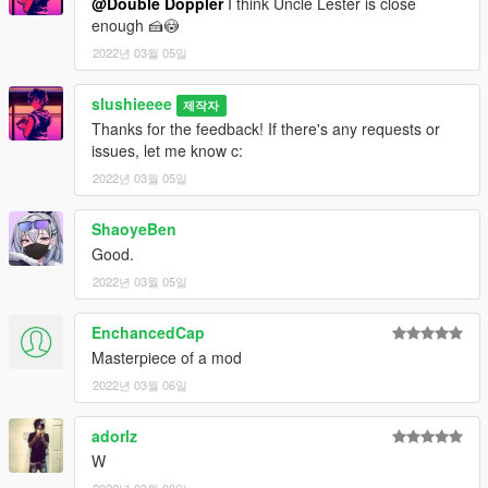
@Double Doppler
I think Uncle Lester is close
enough 🍰😳
2022년 03월 05일
slushieeee
제작자
Thanks for the feedback! If there's any requests or
issues, let me know c:
2022년 03월 05일
ShaoyeBen
Good.
2022년 03월 05일
EnchancedCap
Masterpiece of a mod
2022년 03월 06일
adorlz
W
2022년 03월 08일