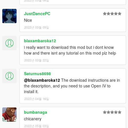
JustDancePC
Nice
2022년 03월 09일
blaxambaroka12
i really want to download this mod but i dont know
how and there isnt any tutorial on this mod plz help
2022년 03월 22일
Saturnus8698
@blaxambaroka12
The download instructions are in
the description, and you need to use Open IV to
install it.
2022년 04월 16일
bumbanaga
chicanery
2022년 05월 03일