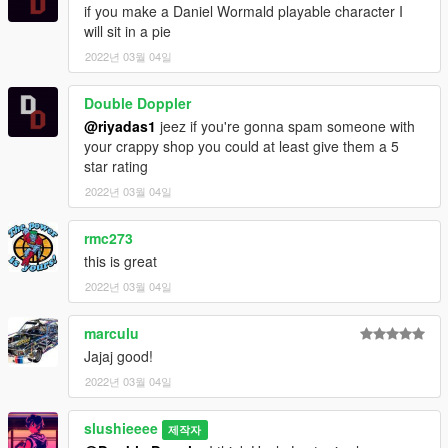
if you make a Daniel Wormald playable character I
will sit in a pie
2022년 03월 04일
Double Doppler
@riyadas1
jeez if you're gonna spam someone with
your crappy shop you could at least give them a 5
star rating
2022년 03월 04일
rmc273
this is great
2022년 03월 04일
marculu
Jajaj good!
2022년 03월 04일
slushieeee
제작자