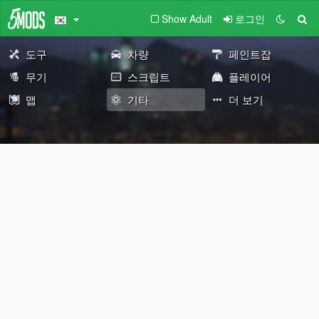
Show Adult
로그인
도구
차량
페인트잡
무기
스크립트
플레이어
맵
기타
더 보기