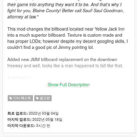
their game into anything they want it to be. And that's why I
fight for you, Blaine County! Better call Saul! Saul Goodman,
attorney at law."
This mod changes the billboard located near Yellow Jack Inn
into a much superior billboard. Texture is custom made and
has proper LODs; however despite my decent googling skills, I
couldn't find a good pic of Jimmy pointing lol.
Added new JMM billboard replacement on the downtown
freeway and well, looks like a man happened to fall like that.
Installation
Make sure to copy over x64t.rpf and x64i.rpf into your mods
Show Full Description
folder!
기타 텍스쳐
광고판
SP - Everything in cs4_14 into
x64t.rpf/levels/gta5/_hills/country_04/cs4_14.rpf and
2022년 03월 04일
최초 업로드:
country_04 into
2022년 05월 18일
마지막 업로드:
x64t/levels/gta5/_hills/country_04/country_04.rpf
3시간 전
마지막 다운로드:
&
Everything in fwy_03 into