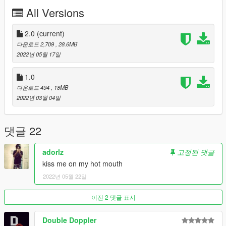
x64i.rpf\levels\gta5\_citye\downtown_01\fwy_03.rpf
All Versions
FiveM - Drag into resource folder and enable it.
2.0
(current)
Join my discord for exclusive mods and upcoming FiveM
다운로드 2,709
, 28.6MB
server.
2022년 05월 17일
Changelog:
1.0
다운로드 494
, 18MB
2.0
2022년 03월 04일
-Added JMM Billboard from BCS & Fixed phone number
on BCS Billboard
댓글 22
For whatever reason you dislike the mod, feel free to defecate
through my sunroof.
adorlz
고정된 댓글
(if you're ever bored, call the number)
kiss me on my hot mouth
2022년 05월 22일
이전 2 댓글 표시
Double Doppler