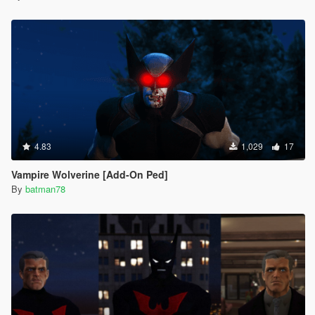
4.83
1,029
17
Vampire Wolverine [Add-On Ped]
By
batman78