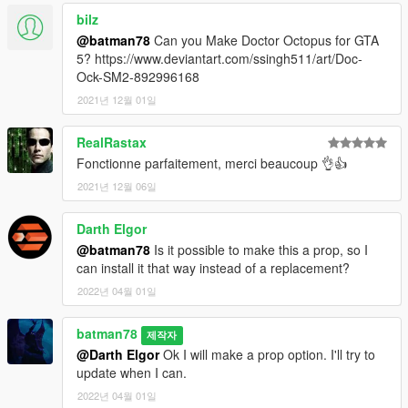
bilz
@batman78
Can you Make Doctor Octopus for GTA
5? https://www.deviantart.com/ssingh511/art/Doc-
Ock-SM2-892996168
2021년 12월 01일
RealRastax
Fonctionne parfaitement, merci beaucoup 👌👍
2021년 12월 06일
Darth Elgor
@batman78
Is it possible to make this a prop, so I
can install it that way instead of a replacement?
2022년 04월 01일
batman78
제작자
@Darth Elgor
Ok I will make a prop option. I'll try to
update when I can.
2022년 04월 01일