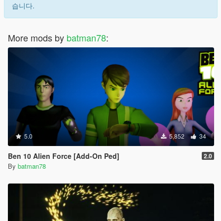
습니다.
More mods by
batman78
:
5.0
5,852
34
Ben 10 Alien Force [Add-On Ped]
2.0
By
batman78