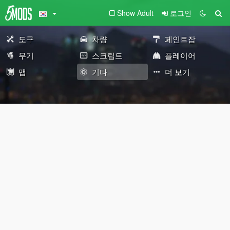
Show Adult
로그인
도구
차량
페인트잡
무기
스크립트
플레이어
맵
기타
더 보기