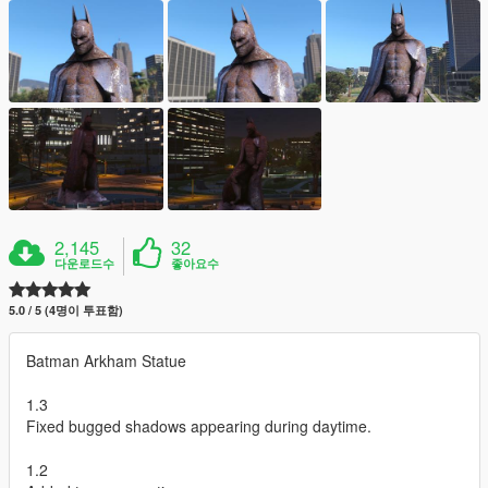
2,145
32
다운로드수
좋아요수
5.0 / 5 (4명이 투표함)
Batman Arkham Statue
1.3
Fixed bugged shadows appearing during daytime.
1.2