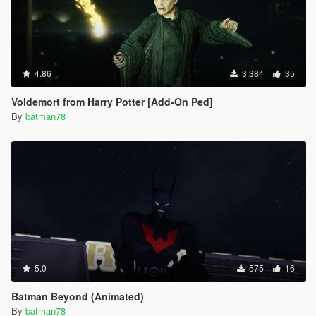
4.86
3,384
35
Voldemort from Harry Potter [Add-On Ped]
By
batman78
5.0
575
16
Batman Beyond (Animated)
By
batman78