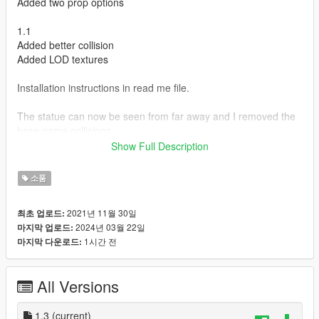
Added two prop options
1.1
Added better collision
Added LOD textures
Installation instructions in read me file.
The statue can now be seen from far away and I removed the
base game collisions.
Show Full Description
Hope you guys like it I spent a lot of time trying to remove all of
the base game collisions and adding a better LOD.
소품
Model from Honorsoft on Deviant art
2021년 11월 30일
최초 업로드:
2024년 03월 22일
마지막 업로드:
1시간 전
마지막 다운로드:
All Versions
1.3
(current)