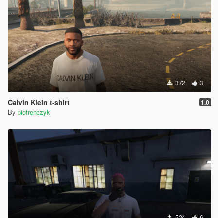
372
3
Calvin Klein t-shirt
1.0
By
piotrenczyk
524
6