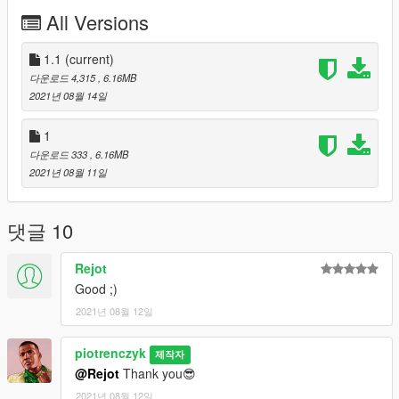
All Versions
Changelog:
V1:
Badly written manual
1.1
(current)
V1.1:
다운로드 4,315
, 6.16MB
Corrected manual and it's already well written
2021년 08월 14일
1
다운로드 333
, 6.16MB
2021년 08월 11일
댓글 10
Rejot
Good ;)
2021년 08월 12일
piotrenczyk
제작자
@Rejot
Thank you😎
2021년 08월 12일