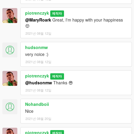
piotrenczyk
제작자
@MaryRoark
Great, I'm happy with your happiness
🤑
2021년 08월 12일
hudsonmw
very noice :)
2021년 08월 12일
piotrenczyk
제작자
@hudsonmw
Thanks 😎
2021년 08월 12일
Nohandboii
Nice
2021년 08월 20일
piotrenczyk
제작자