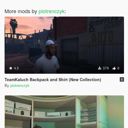
More mods by
piotrenczyk
:
4.5
379
6
TeamKaluch Backpack and Shirt (New Collection)
1
By
piotrenczyk