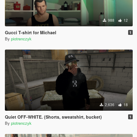
988
12
Gucci T-shirt for Michael
1
By
piotrenczyk
2,636
18
Quiet OFF-WHITE. (Shorts, sweatshirt, bucket)
1
By
piotrenczyk