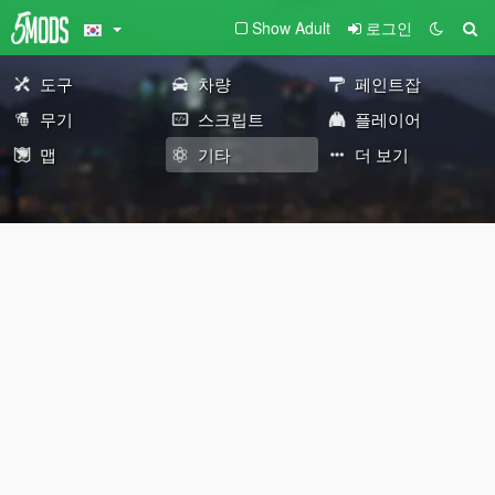
Show Adult
로그인
도구
차량
페인트잡
무기
스크립트
플레이어
맵
기타
더 보기