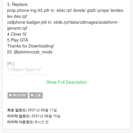
3. Replace:
prop-phone-ing-03.ydr in: x64c.rpf /levels/ gta5/ props/ levdes-
lev-des.rpf
cellphone-badger.ytd in: x64b.rpf/data/cdimages/scaleform-
generic.rpf
4.Close IV
5.Play GTA
Thanks for Downloading!
IG: @piotrenczyk_mods
[PL]
1.Otwórz Open IV
2. Włączy EDIT MODE
3.Zastąp:
Show Full Description
prop-phone-ing-03.ydr in: x64c.rpf /levels/ gta5/ props/ levdes-
lev-des.rpf
휴대전화
소품
cellphone-badger.ytd in: x64b.rpf/data/cdimages/scaleform-
generic.rpf
2021년 08월 11일
최초 업로드:
4.Zamknij OPEN IV
2021년 08월 15일
마지막 업로드:
5. Graj w GTA
8시간 전
마지막 다운로드:
Dzieki za pobranie!
IG: @piotrenczyk_mods