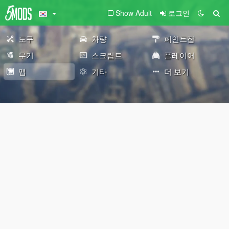
Show Adult
로그인
도구
차량
페인트잡
무기
스크립트
플레이어
맵
기타
더 보기