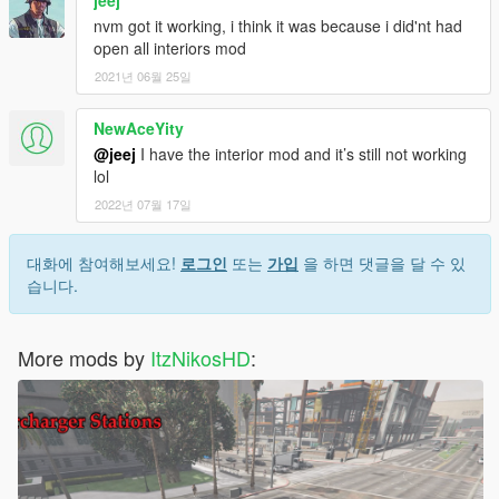
jeej
nvm got it working, i think it was because i did'nt had
open all interiors mod
2021년 06월 25일
NewAceYity
@jeej
I have the interior mod and it’s still not working
lol
2022년 07월 17일
대화에 참여해보세요!
로그인
또는
가입
을 하면 댓글을 달 수 있
습니다.
More mods by
ItzNikosHD
: