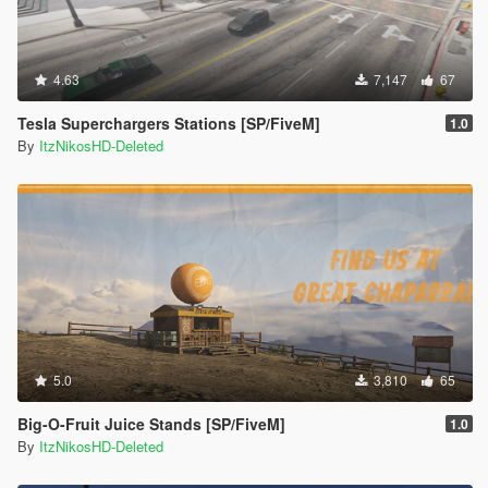
4.63
7,147
67
Tesla Superchargers Stations [SP/FiveM]
1.0
By
ItzNikosHD-Deleted
5.0
3,810
65
Big-O-Fruit Juice Stands [SP/FiveM]
1.0
By
ItzNikosHD-Deleted