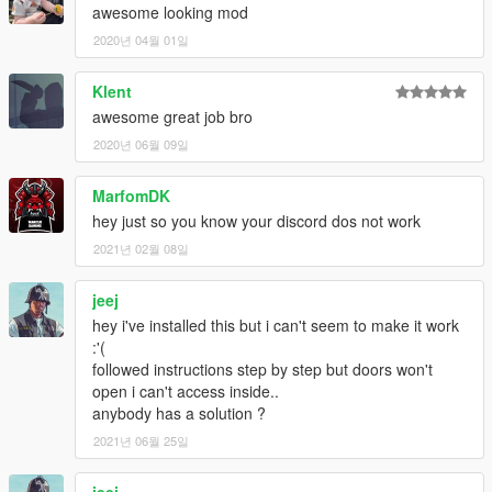
awesome looking mod
2020년 04월 01일
Klent
awesome great job bro
2020년 06월 09일
MarfomDK
hey just so you know your discord dos not work
2021년 02월 08일
jeej
hey i've installed this but i can't seem to make it work
:'(
followed instructions step by step but doors won't
open i can't access inside..
anybody has a solution ?
2021년 06월 25일