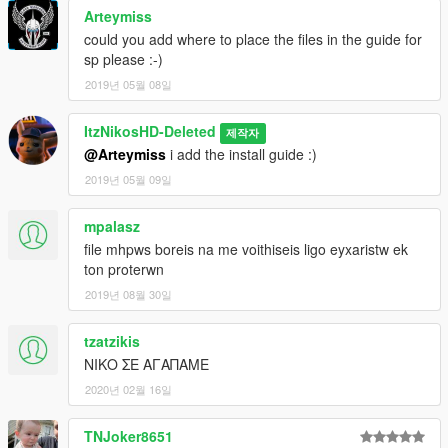
Arteymiss
could you add where to place the files in the guide for
sp please :-)
2019년 05월 08일
ItzNikosHD-Deleted
제작자
@Arteymiss
i add the install guide :)
2019년 05월 09일
mpalasz
file mhpws boreis na me voithiseis ligo eyxaristw ek
ton proterwn
2019년 08월 30일
tzatzikis
ΝΙΚΟ ΣΕ ΑΓΑΠΑΜΕ
2020년 02월 16일
TNJoker8651