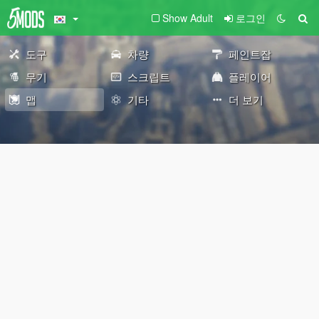
Show Adult
로그인
도구
차량
페인트잡
무기
스크립트
플레이어
맵
기타
더 보기