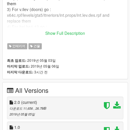
them
3) For v.ilev (doors) go :
x64c.rpf/levels/gta5/itneriors/int.props/int.lev.des.rpf and
replace them
4) For hei.he1.13 go :
update/update.rpf/dlc.patch/mpheist/x64/levels/gta5/citye/holly
Show Full Description
wood.01/hw1.13.rpf and replace (replace manifest too)
--------------------------------
인테리어
건물
If You Want Greek Version Of This
Contact With Me In Discord : ItzNikosHD 0369
2019년 05월 03일
최초 업로드:
2019년 05월 06일
마지막 업로드:
3시간 전
마지막 다운로드:
All Versions
2.0
(current)
다운로드 11,656
, 26.7MB
2019년 05월 05일
1.0