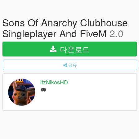
Sons Of Anarchy Clubhouse
Singleplayer And FiveM
2.0
다운로드
공유
ItzNikosHD