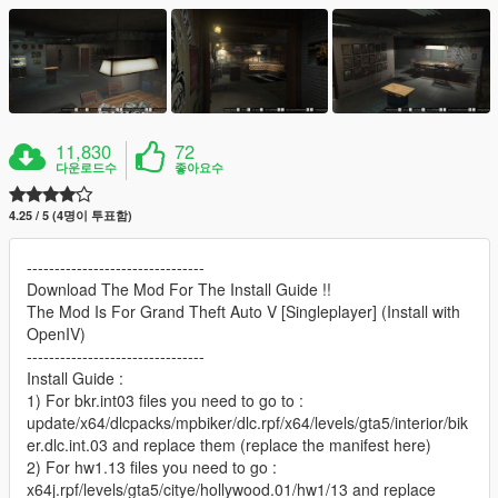
11,830
72
다운로드수
좋아요수
4.25 / 5 (4명이 투표함)
--------------------------------
Download The Mod For The Install Guide !!
The Mod Is For Grand Theft Auto V [Singleplayer] (Install with
OpenIV)
--------------------------------
Install Guide :
1) For bkr.int03 files you need to go to :
update/x64/dlcpacks/mpbiker/dlc.rpf/x64/levels/gta5/interior/bik
er.dlc.int.03 and replace them (replace the manifest here)
2) For hw1.13 files you need to go :
x64j.rpf/levels/gta5/citye/hollywood.01/hw1/13 and replace