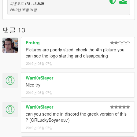
다운로드 178
, 13.3MB
2019년 05월 04일
댓글 13
Frobrg
Pictures are poorly sized, check the 4th picture you
can see the logo starting and dissapearing
2019년 05월 07일
Warri0rSlayer
Nice try
2019년 05월 07일
Warri0rSlayer
can you send me in discord the greek version of this
? (GRLuckyBoy#4037)
2019년 05월 07일