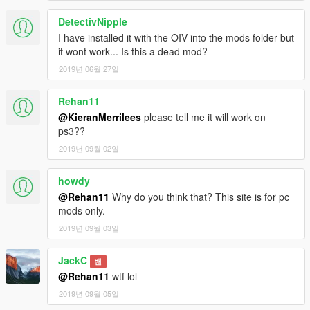
DetectivNipple
I have installed it with the OIV into the mods folder but
it wont work... Is this a dead mod?
2019년 06월 27일
Rehan11
@KieranMerrilees
please tell me it will work on
ps3??
2019년 09월 02일
howdy
@Rehan11
Why do you think that? This site is for pc
mods only.
2019년 09월 03일
JackC
밴
@Rehan11
wtf lol
2019년 09월 05일