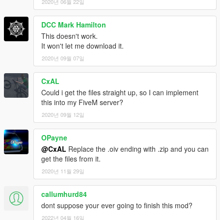
2020년 06월 22일
DCC Mark Hamilton
This doesn't work.
It won't let me download it.
2020년 09월 07일
CxAL
Could i get the files straight up, so I can implement
this into my FiveM server?
2020년 09월 12일
OPayne
@CxAL
Replace the .oiv ending with .zip and you can
get the files from it.
2020년 11월 29일
callumhurd84
dont suppose your ever going to finish this mod?
2022년 04월 16일