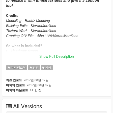
to replace it with British textures and give it a London
look.
Credits
Modelling - Raddz Modding
Building Edits - KieranMerrilees
Texture Work - KieranMerrilees
Creating OIV File - Albo1125/KieranMerrilees
So what is included?
Heathrow Airport
Wembley Stadium
Show Full Description
St Thomas Hospital
The Royal London Hospital
기타 텍스쳐
상징
비상
London Fire Brigade Stations
Great Ormond Street
2017년 08월 07일
최초 업로드:
Chelsea & Westminster Hospital
2017년 08월 07일
마지막 업로드:
4시간 전
마지막 다운로드:
So what is next?
Finish Heathrow
London Hotels
All Versions
London Bus stops
Many other things...