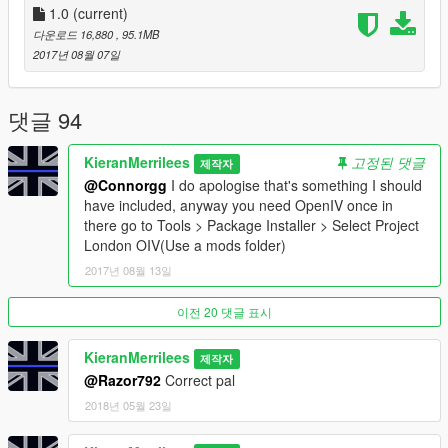
1.0
(current)
Things I recommend with Project London:
다운로드 16,880
, 95.1MB
https://www.gta5-mods.com/misc/london-undeground-
2017년 08월 07일
stations
https://www.gta5-mods.com/misc/the-big-metropolitan-
police-station-pack-oiv
댓글 94
https://www.gta5-mods.com/misc/british-shops
KieranMerrilees
고정된 댓글
제작자
Change Log:
@Connorgg
I do apologise that's something I should
V1.0
have included, anyway you need OpenIV once in
Public release
there go to Tools > Package Installer > Select Project
London OIV(Use a mods folder)
2017년 08월 13일
이전 20 댓글 표시
KieranMerrilees
제작자
@Razor792
Correct pal
2018년 05월 23일