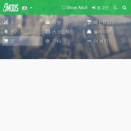
Show Adult
로그인
도구
차량
페인트잡
무기
스크립트
플레이어
맵
기타
더 보기