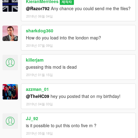
KieranMerrilees
제작자
@Razor792
Any chance you could send me the files?
2018년 06월 04일
sharkdog360
How do you load into the london map?
2018년 07월 09일
killerjam
guessing this mod is dead
2019년 01월 15일
azzman_01
@TheHC09
hey you posted that on my birthday!
2019년 04월 03일
JJ_92
is it possible to put this onto five m ?
2019년 05월 18일