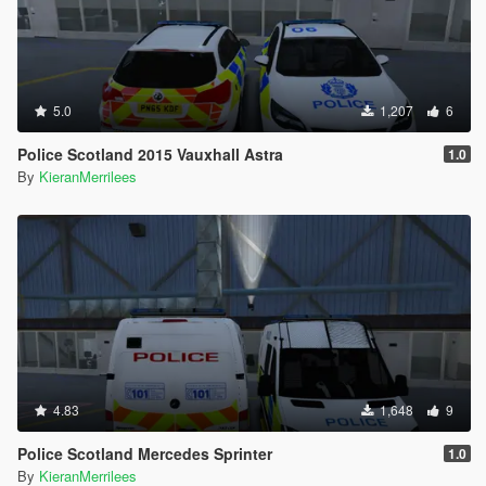
5.0
1,207
6
Police Scotland 2015 Vauxhall Astra
1.0
By
KieranMerrilees
4.83
1,648
9
Police Scotland Mercedes Sprinter
1.0
By
KieranMerrilees