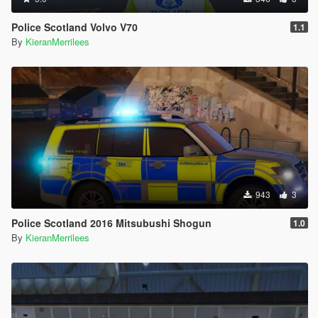
Police Scotland Volvo V70
1.1
By
KieranMerrilees
943
3
Police Scotland 2016 Mitsubushi Shogun
1.0
By
KieranMerrilees