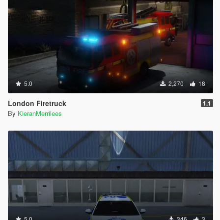
5.0
2,270
18
London Firetruck
1.1
By
KieranMerrilees
5.0
346
3