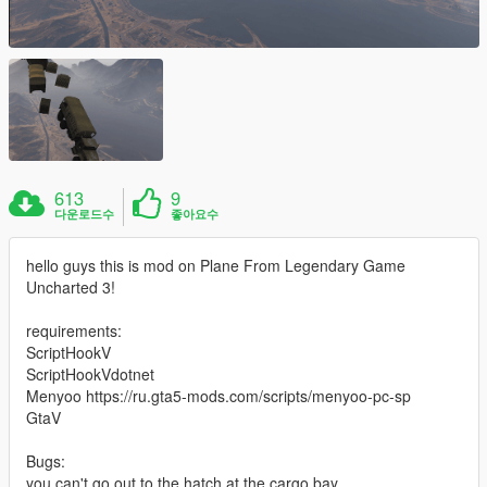
613
9
다운로드수
좋아요수
hello guys this is mod on Plane From Legendary Game
Uncharted 3!
requirements:
ScriptHookV
ScriptHookVdotnet
Menyoo https://ru.gta5-mods.com/scripts/menyoo-pc-sp
GtaV
Bugs:
you can't go out to the hatch at the cargo bay