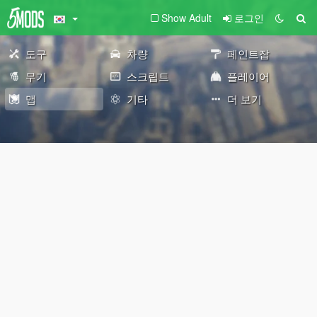
Show Adult
로그인
도구
차량
페인트잡
무기
스크립트
플레이어
맵
기타
더 보기