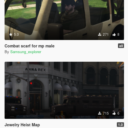
5.0
271
8
Combat scarf for mp male
all
By
Samsung_explorer
715
6
Jewelry Heist Map
1.0