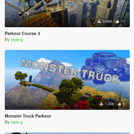
5,889
11
Parkour Course 3
By
triple g
1,298
5
Monster Truck Parkour
By
triple g