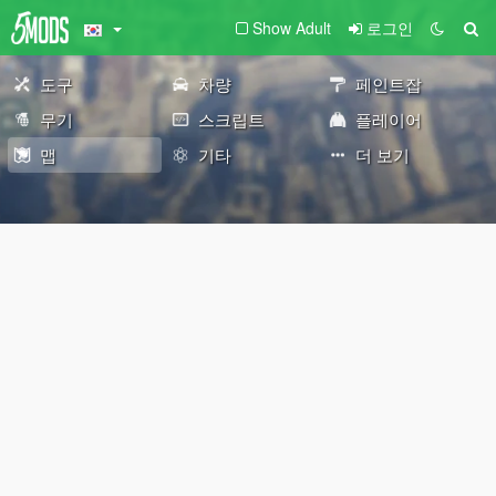
Show Adult
로그인
도구
차량
페인트잡
무기
스크립트
플레이어
맵
기타
더 보기