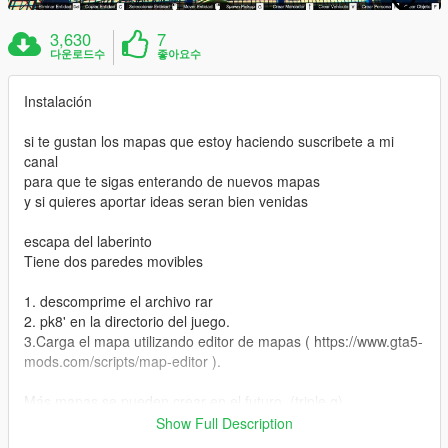
3,630
7
다운로드수
좋아요수
Instalación
si te gustan los mapas que estoy haciendo suscribete a mi
canal
para que te sigas enterando de nuevos mapas
y si quieres aportar ideas seran bien venidas
escapa del laberinto
Tiene dos paredes movibles
1. descomprime el archivo rar
2. pk8' en la directorio del juego.
3.Carga el mapa utilizando editor de mapas ( https://www.gta5-
mods.com/scripts/map-editor ).
Más mapas se pueden crear en el futuro. (triple g)
Show Full Description
CANAL YOUTUBE-