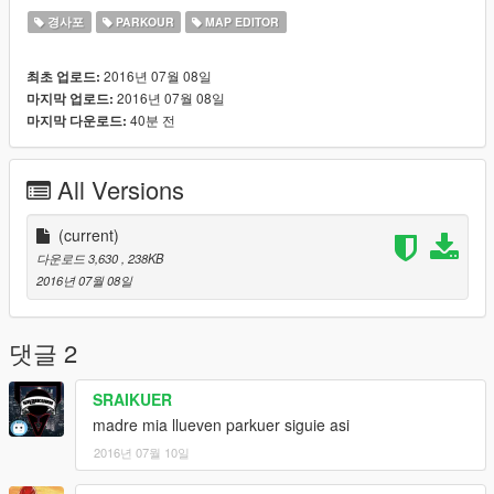
https://www.youtube.com/channel/UCygFgA51a2mlSwFzpkWP
경사포
PARKOUR
MAP EDITOR
e6A
2016년 07월 08일
최초 업로드:
Installation
2016년 07월 08일
마지막 업로드:
40분 전
마지막 다운로드:
if you like the maps I'm doing subscribe to my channel
to follow you finding new maps
and if you want to contribute ideas will be well comings
All Versions
escapes the labyrinth
It has two movable walls
(current)
다운로드 3,630
, 238KB
1. Unzip the zip file
2016년 07월 08일
2. pk8.xml ' in the game directory.
3.Carga the map using map editor ( https://www.gta5-
mods.com/scripts/map-editor ).
댓글 2
More maps will be created in the future.
SRAIKUER
madre mia llueven parkuer siguie asi
CHANNEL YOUTUBE-
2016년 07월 10일
https://www.youtube.com/channel/UCygFgA51a2mlSwFzpkWP
e6A