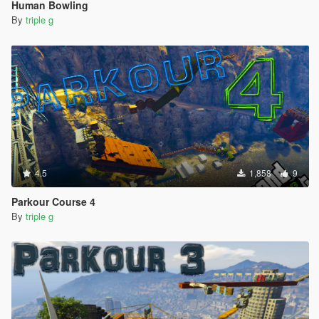
Human Bowling
By
triple g
4.5
1,858
9
Parkour Course 4
By
triple g