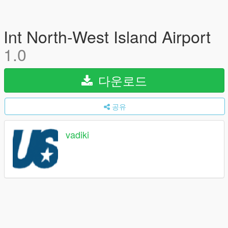
Int North-West Island Airport
1.0
다운로드
공유
vadiki