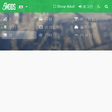
Show Adult
로그인
도구
차량
페인트잡
무기
스크립트
플레이어
맵
기타
더 보기