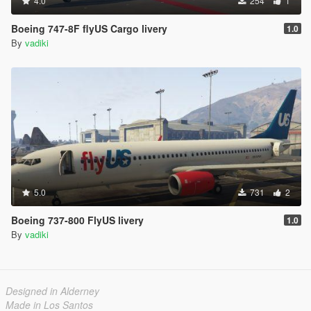
4.0
254
1
Boeing 747-8F flyUS Cargo livery
1.0
By
vadiki
5.0
731
2
Boeing 737-800 FlyUS livery
1.0
By
vadiki
Designed in Alderney
Made in Los Santos