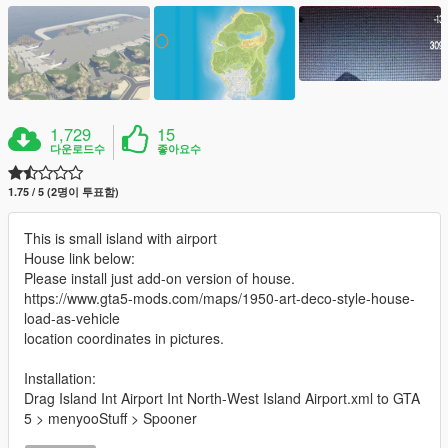
1,729
15
다운로드수
좋아요수
1.75 / 5 (2명이 투표함)
This is small island with airport
House link below:
Please install just add-on version of house.
https://www.gta5-mods.com/maps/1950-art-deco-style-house-
load-as-vehicle
location coordinates in pictures.
Installation:
Drag Island Int Airport Int North-West Island Airport.xml to GTA
5 > menyooStuff > Spooner