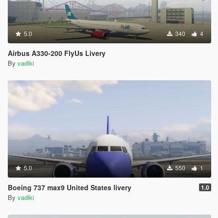
5.0
340
4
Airbus A330-200 FlyUs Livery
By
vadiki
5.0
550
1
Boeing 737 max9 United States livery
1.0
By
vadiki