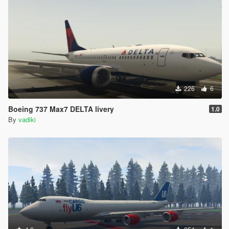
226
6
Boeing 737 Max7 DELTA livery
1.0
By
vadiki