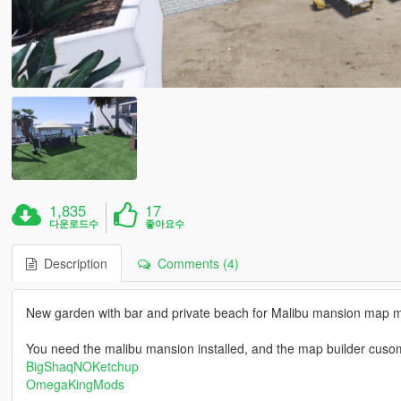
1,835
17
다운로드수
좋아요수
Description
Comments (4)
New garden with bar and private beach for Malibu mansion map 
You need the malibu mansion installed, and the map builder cuso
BigShaqNOKetchup
OmegaKingMods