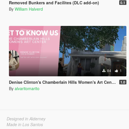
Removed Bunkers and Facilites (DLC add-on)
0.1
By
William Halverd
84
1
Denise Clinton's Chamberlain Hills Women's Art Center
1.0
By
alvaritomarito
Designed in Alderney
Made in Los Santos