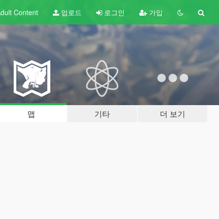
dult
Content
업로드
로그인
가입
맵
기타
더 보기