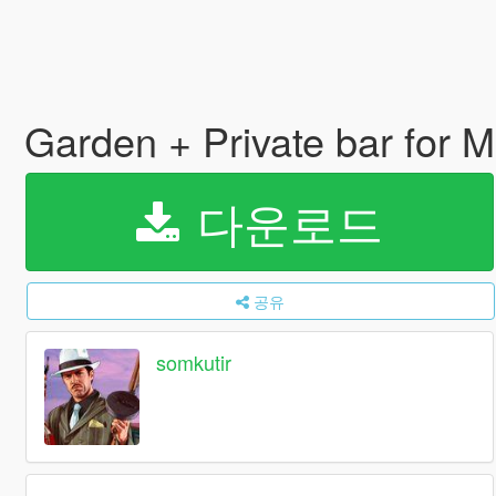
Garden + Private bar for 
다운로드
공유
somkutir