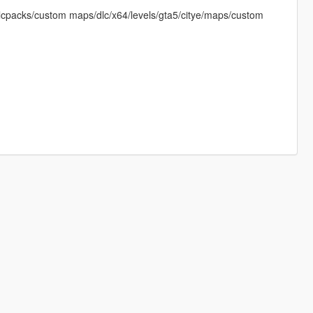
dlcpacks/custom maps/dlc/x64/levels/gta5/citye/maps/custom