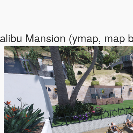
Malibu Mansion (ymap, map b