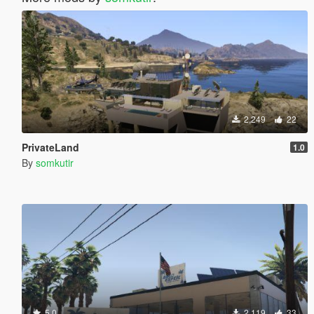
2,249
22
PrivateLand
1.0
By
somkutir
5.0
2,119
33