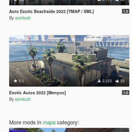
Auto Exotic Beachside 2022 [YMAP / XML]
1.0
By
somkutir
5.0
2,223
33
Exotic Autos 2022 [Menyoo]
1.0
By
somkutir
More mods in
category:
maps