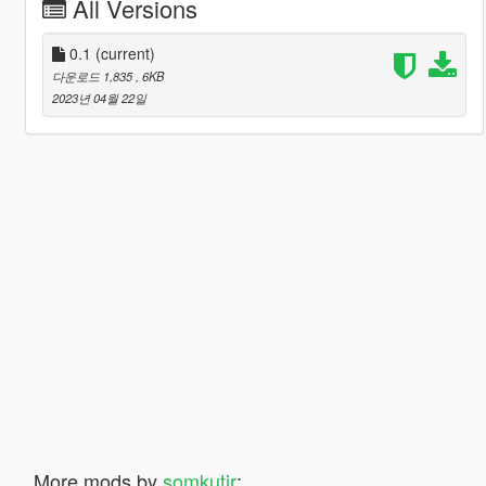
All Versions
0.1
(current)
다운로드 1,835
, 6KB
2023년 04월 22일
More mods by
somkutir
: