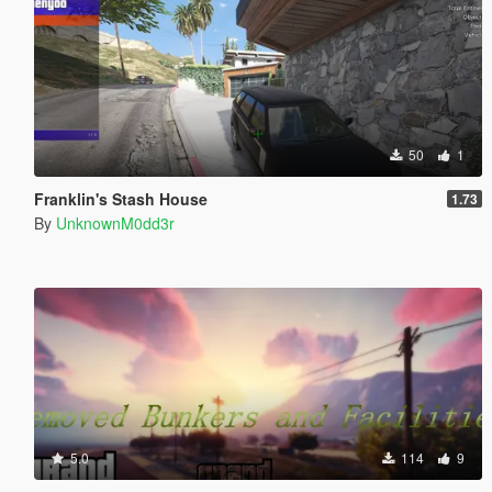
50
1
Franklin's Stash House
1.73
By
UnknownM0dd3r
5.0
114
9