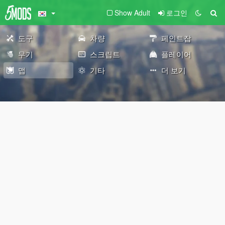
Show Adult
로그인
도구
차량
페인트잡
무기
스크립트
플레이어
맵
기타
더 보기