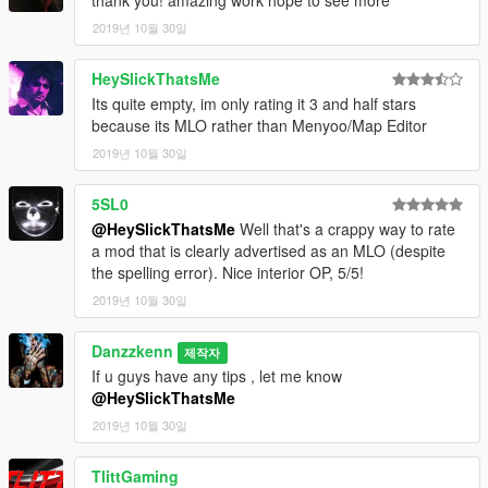
2019년 10월 30일
HeySlickThatsMe
Its quite empty, im only rating it 3 and half stars
because its MLO rather than Menyoo/Map Editor
2019년 10월 30일
5SL0
@HeySlickThatsMe
Well that's a crappy way to rate
a mod that is clearly advertised as an MLO (despite
the spelling error). Nice interior OP, 5/5!
2019년 10월 30일
Danzzkenn
제작자
If u guys have any tips , let me know
@HeySlickThatsMe
2019년 10월 30일
TlittGaming