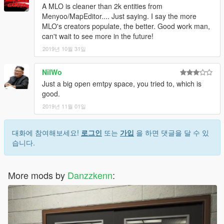
A MLO is cleaner than 2k entities from
Menyoo/MapEditor.... Just saying. I say the more
MLO's creators populate, the better. Good work man,
can't wait to see more in the future!
2019년 10월 31일
NilWo
Just a big open emtpy space, you tried to, which is
good.
2019년 11월 01일
대화에 참여해보세요!
로그인
또는
가입
을 하면 댓글을 달 수 있
습니다.
More mods by
Danzzkenn
: