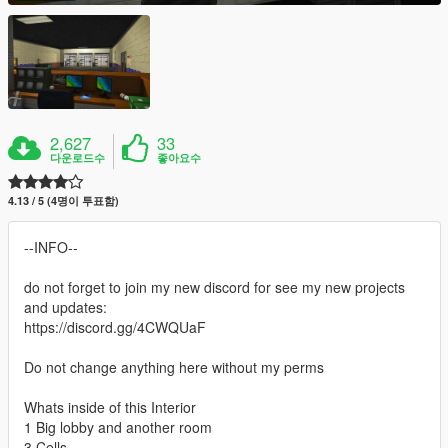
2,627
33
다운로드수
좋아요수
4.13 / 5 (4명이 투표함)
--INFO--
do not forget to join my new discord for see my new projects
and updates:
https://discord.gg/4CWQUaF
Do not change anything here without my perms
Whats inside of this Interior
1 Big lobby and another room
3 Cells