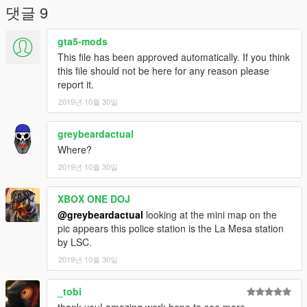
댓글 9
gta5-mods
This file has been approved automatically. If you think
this file should not be here for any reason please
report it.
2019년 10월 30일
greybeardactual
Where?
2019년 10월 30일
XBOX ONE DOJ
@greybeardactual
looking at the mini map on the
pic appears this police station is the La Mesa station
by LSC.
2019년 10월 30일
_tobi
thank you! amazing work hope to see more