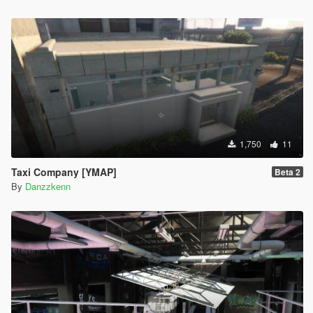
1,750
11
Taxi Company [YMAP]
Beta 2
By
Danzzkenn