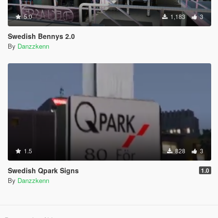
5.0
1,183
3
Swedish Bennys 2.0
By
Danzzkenn
1.5
828
3
Swedish Qpark Signs
1.0
By
Danzzkenn