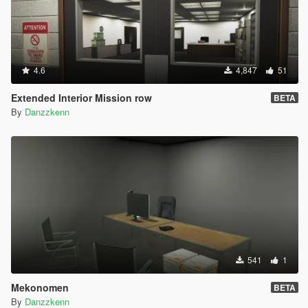
4.6
4,847
51
Extended Interior Mission row
BETA
By
Danzzkenn
541
1
Mekonomen
BETA
By
Danzzkenn