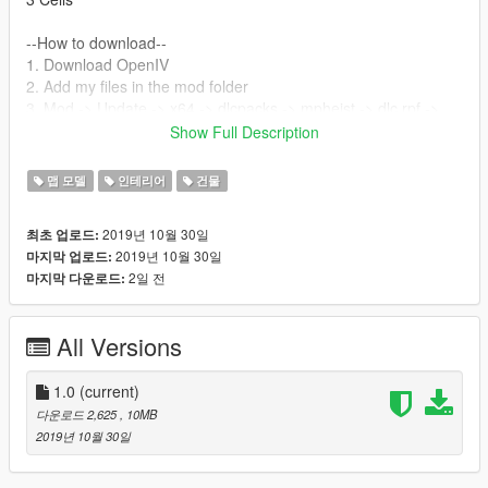
--How to download--
1. Download OpenIV
2. Add my files in the mod folder
3. Mod -> Update -> x64 -> dlcpacks -> mpheist -> dlc.rpf ->
x64 -> levels -> gta5 -> interiors -> dlc_hei_heist_police.rpf
Show Full Description
INTERIOR
맵 모델
인테리어
건물
Video: https://streamable.com/1m32t
2019년 10월 30일
최초 업로드:
2019년 10월 30일
마지막 업로드:
2일 전
마지막 다운로드:
All Versions
1.0
(current)
다운로드 2,625
, 10MB
2019년 10월 30일