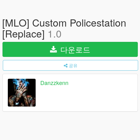
[MLO] Custom Policestation
[Replace]
1.0
다운로드
공유
Danzzkenn