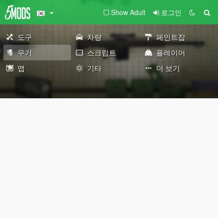
Show Adult
로그인
도구
차량
페인트잡
무기
스크립트
플레이어
맵
기타
더 보기