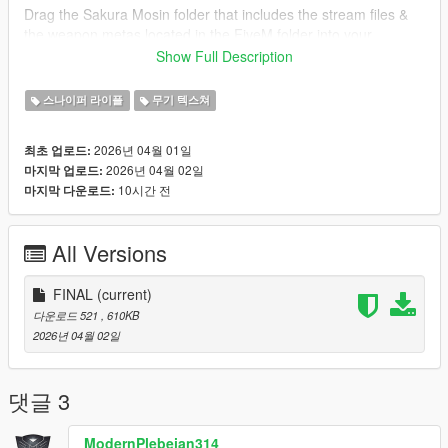
Drag the Sakura Mosin folder that includes the stream files &
the weapon metas located in the FiveM folder into your
resources and make sure to ensure it in the server.cfg
Show Full Description
If you can take pictures with this gun please do and send them
스나이퍼 라이플
무기 텍스쳐
to me, I'll upload here and give credit to you for your work! :)
2026년 04월 01일
최초 업로드:
Credits:
2026년 04월 02일
마지막 업로드:
Model - Equinox407
10시간 전
마지막 다운로드:
Model Tweaks & Texture's - Fawcet
All Versions
Disclaimer; Do not re-upload, modify or sell my work, thanks.
FINAL
(current)
다운로드 521
, 610KB
2026년 04월 02일
댓글 3
ModernPlebeian314