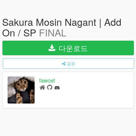
Sakura Mosin Nagant | Add
On / SP
FINAL
다운로드
공유
fawcet