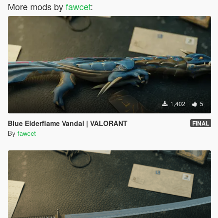
More mods by
fawcet
:
1,402
5
Blue Elderflame Vandal | VALORANT
FINAL
By
fawcet