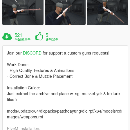
521
5
다운로드수
좋아요수
Join our
DISCORD
for support & custom guns requests!
Work Done:
- High Quality Textures & Animations
- Correct Bone & Muzzle Placement
Installation Guide:
Just extract the archive and place w_sg_musket.ydr & texture
files in
mods/update/x64/dlcpacks/patchday8ng/dlc.rpf/x64/models/cdi
mages/weapons.rpf
FiveM Installation: