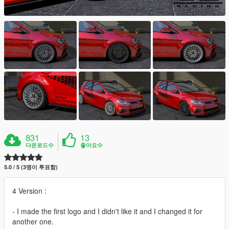
831
13
다운로드수
좋아요수
5.0 / 5 (3명이 투표함)
4 Version :
- I made the first logo and I didn't like it and I changed it for
another one.