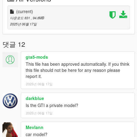
(current)
다운로드 831
, 94.8MB
2025년 06월 17일
댓글 12
gta5-mods
This file has been approved automatically. If you think
this file should not be here for any reason please
report it.
2025년 06월 17일
darkblue
Is the GTI a private model?
2025년 06월 17일
Mevlann
car model?