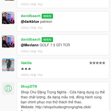
2025년 06월 18일
davidbaach
제작자
@darkblue
patreon
2025년 06월 18일
davidbaach
제작자
@Mevlann
GOLF 7.5 GTI TCR
2025년 06월 18일
Vakilla
🔥🔥🔥
2025년 06월 18일
ShopDTN
Shop Chú Đặng Trọng Nghĩa - Cửa hàng dụng cụ thể
thao chất lượng, đa dạng mẫu mã, đồng hành cùng
bạn chinh phục mọi thử thách thể thao.
Website: http://shopchudangtrongnghia.click/