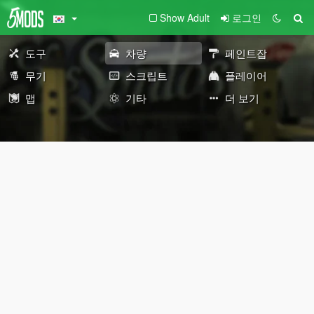
Show Adult
로그인
도구
차량
페인트잡
무기
스크립트
플레이어
맵
기타
더 보기