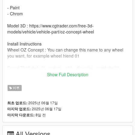
- Paint
- Chrom
Model 3D : https://www.cgtrader.com/free-3d-
models/vehicle/vehicle-part/oz-concept-wheel
Install Instructions
Wheel OZ Concept : You can change this name to any wheel
you want, for example wheel hiend 01
Grand Theft Auto V - update - x64 - dlcpacks - patchday22 -
dlc - x64 - levels - patchday22ng - vehiclemods - wheels-mods
Show Full Description
You can use the add on wheels pack [
바퀴
https://www.patreon.com/posts/wb-pack-wheels-99963272 ]
you simply have to add the wheel to the dlc and then write in
2025년 06월 17일
최초 업로드:
the carcols.meta in the name of the wheel
2025년 06월 17일
마지막 업로드:
8일 전
마지막 다운로드:
All Versions