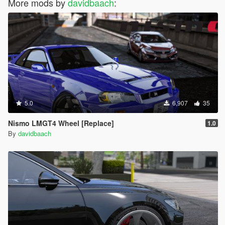
More mods by
davidbaach
:
5.0
6,907
35
Nismo LMGT4 Wheel [Replace]
1.0
By
davidbaach