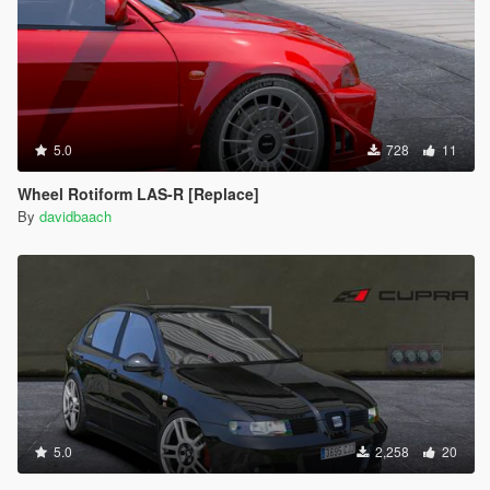
5.0
728
11
Wheel Rotiform LAS-R [Replace]
By
davidbaach
5.0
2,258
20