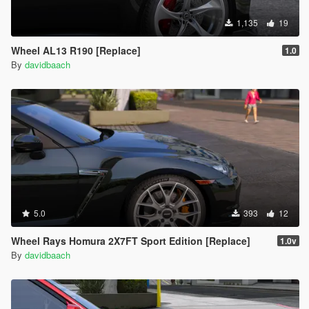
1,135
19
Wheel AL13 R190 [Replace]
1.0
By
davidbaach
5.0
393
12
Wheel Rays Homura 2X7FT Sport Edition [Replace]
1.0v
By
davidbaach