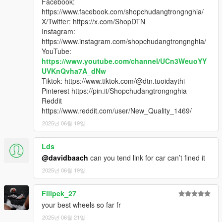
Facebook:
https://www.facebook.com/shopchudangtrongnghia/
X/Twitter: https://x.com/ShopDTN
Instagram:
https://www.instagram.com/shopchudangtrongnghia/
YouTube:
https://www.youtube.com/channel/UCn3WeuoYY
UVKnQvha7A_dNw
Tiktok: https://www.tiktok.com/@dtn.tuoidaythi
Pinterest https://pin.it/Shopchudangtrongnghia
Reddit
https://www.reddit.com/user/New_Quality_1469/
2025년 06월 19일
Lds
@davidbaach
can you tend link for car can’t fined it
2025년 06월 19일
Filipek_27
your best wheels so far fr
2025년 06월 21일