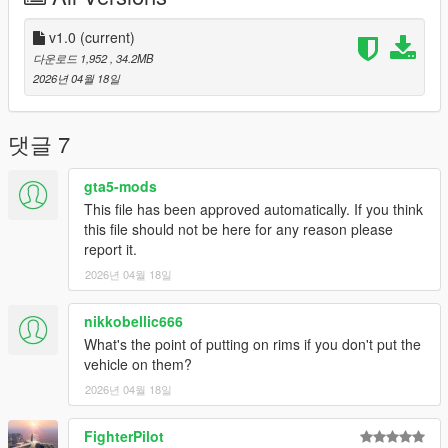
v1.0
(current)
다운로드 1,952
, 34.2MB
2026년 04월 18일
댓글 7
gta5-mods
This file has been approved automatically. If you think
this file should not be here for any reason please
report it.
2026년 04월 18일
nikkobellic666
What's the point of putting on rims if you don't put the
vehicle on them?
2026년 04월 18일
FighterPilot