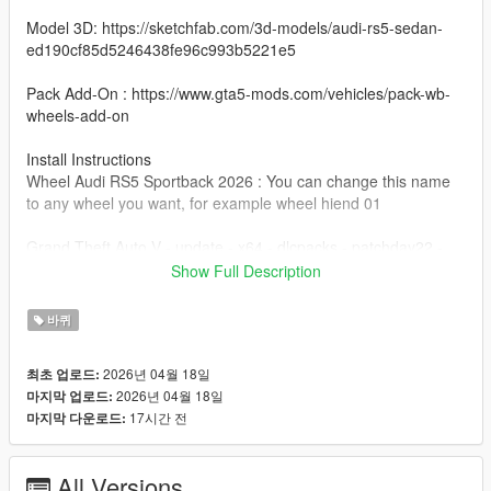
Model 3D: https://sketchfab.com/3d-models/audi-rs5-sedan-
ed190cf85d5246438fe96c993b5221e5
Pack Add-On : https://www.gta5-mods.com/vehicles/pack-wb-
wheels-add-on
Install Instructions
Wheel Audi RS5 Sportback 2026 : You can change this name
to any wheel you want, for example wheel hiend 01
Grand Theft Auto V - update - x64 - dlcpacks - patchday22 -
dlc - x64 - levels - patchday22ng - vehiclemods - wheels-mods
Show Full Description
You can use the add on wheels pack [
바퀴
https://www.patreon.com/posts/wb-pack-wheels-99963272 ]
you simply have to add the wheel to the dlc and then write in
2026년 04월 18일
최초 업로드:
the carcols.meta in the name of the wheel
2026년 04월 18일
마지막 업로드:
17시간 전
마지막 다운로드:
All Versions