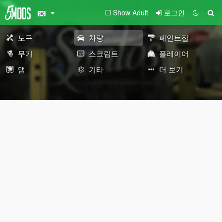
Show Adult
로그인
도구
차량
페인트잡
무기
스크립트
플레이어
맵
기타
더 보기