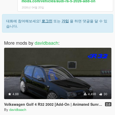
mods.com/vehicles/audi-rs-5-2026-add-on
2026년 04월 20일
대화에 참여해보세요!
로그인
또는
가입
을 하면 댓글을 달 수 있
습니다.
More mods by
davidbaach
:
4.88
4,498
30
Volkswagen Golf 4 R32 2002 [Add-On | Animated Sunroof]
2.0
By
davidbaach