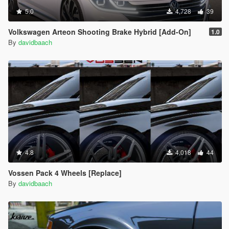
5.0
4,728
39
Volkswagen Arteon Shooting Brake Hybrid [Add-On]
1.0
By
davidbaach
4.8
4,018
44
Vossen Pack 4 Wheels [Replace]
By
davidbaach