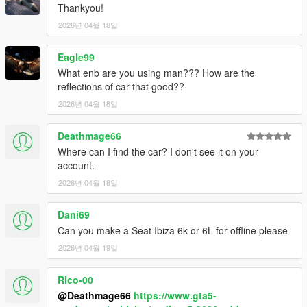
Thankyou!
2026년 04월 18일
Eagle99
What enb are you using man??? How are the
reflections of car that good??
2026년 04월 18일
Deathmage66
Where can I find the car? I don't see it on your
account.
2026년 04월 18일
Dani69
Can you make a Seat Ibiza 6k or 6L for offline please
2026년 04월 19일
Rico-00
@Deathmage66
https://www.gta5-