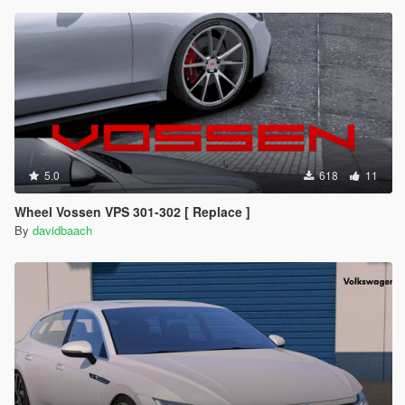
5.0
618
11
Wheel Vossen VPS 301-302 [ Replace ]
By
davidbaach