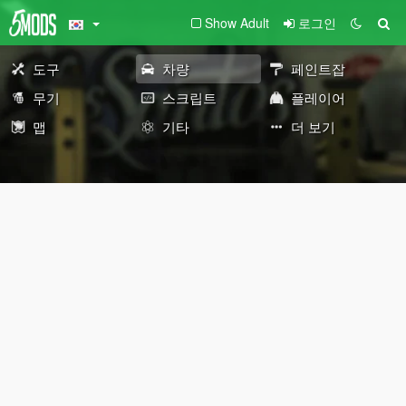
Show Adult
로그인
도구
차량
페인트잡
무기
스크립트
플레이어
맵
기타
더 보기