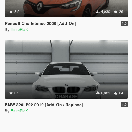
3.5
4,030
26
Renault Clio Intense 2020 [Add-On]
1.0
By
EmrePlaK
3.9
6,381
24
BMW 320i E92 2012 [Add-On / Replace]
1.0
By
EmrePlaK