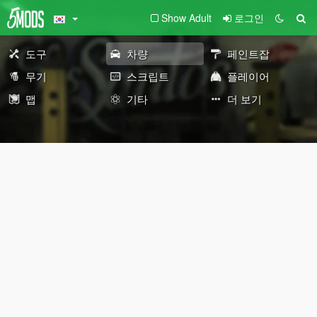
Show Adult
로그인
도구
차량
페인트잡
무기
스크립트
플레이어
맵
기타
더 보기