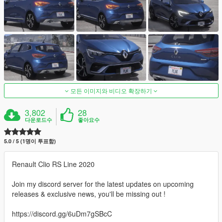
모든 이미지와 비디오 확장하기
3,802
28
다운로드수
좋아요수
5.0 / 5 (1명이 투표함)
Renault Clio RS Line 2020
Join my discord server for the latest updates on upcoming
releases & exclusive news, you'll be missing out !
https://discord.gg/6uDm7gSBcC