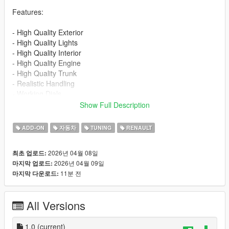
Features:
- High Quality Exterior
- High Quality Lights
- High Quality Interior
- High Quality Engine
- High Quality Trunk
- Realistic Handling
- Working Dials
- Hands on Steering Wheel
Show Full Description
- Breakable Windows
- Tintable Windows
ADD-ON
자동차
TUNING
RENAULT
- Realistic Mirrors
- 1 Color Options - Primary color
2026년 04월 08일
최초 업로드:
- Extra 1 - Front License Plate
2026년 04월 09일
마지막 업로드:
11분 전
마지막 다운로드:
Installation for add-on:
1. Drag the folder (eu_cliorsline_2020) into dlcpacks
(mods>update>x64>dlcpacks)
All Versions
2. Edit dlclist (mods>update>update.rpf>common>data>) and
add this line under the previous line:
1.0
(current)