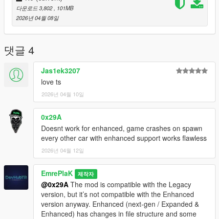
dlcpacks:/eu_cliorsline_2020/
다운로드 3,802
, 101MB
2026년 04월 08일
3. Save and Enjoy!
Spawn name: eu_cliorsline_2020
댓글 4
Credits:
Jas1ek3207
EmrePlak
love ts
Modification Options (ramyy_63)
2026년 04월 10일
3DModel Base:
https://3dmodels.org/tr/360-view/?
0x29A
id=227663&srsltid=AfmBOopDLBsQc842ydUgsWDVWHEa4tVX
Doesnt work for enhanced, game crashes on spawn
eMYqRrC6T8YK9EetrMH3tokd
every other car with enhanced support works flawless
2026년 04월 12일
EmrePlaK
제작자
@0x29A
The mod is compatible with the Legacy
version, but it’s not compatible with the Enhanced
version anyway. Enhanced (next-gen / Expanded &
Enhanced) has changes in file structure and some