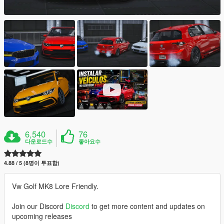
6,540
76
다운로드수
좋아요수
4.88 / 5 (8명이 투표함)
Vw Golf MK8 Lore Friendly.
Join our Discord
Discord
to get more content and updates on
upcoming releases