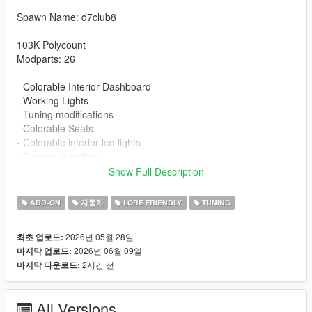
Spawn Name: d7club8
103K Polycount
Modparts: 26
- Colorable Interior Dashboard
- Working Lights
- Tuning modifications
- Colorable Seats
- Colorable interior led lights
- Custom Handling
- Detailed Textures
Show Full Description
- Carbon roof
ADD-ON
자동차
LORE FRIENDLY
TUNING
Installation:
1. Put the d7club8 folder in [mods/update/x64/dlcpacks]
2026년 05월 28일
최초 업로드:
2. Add this line -> dlcpacks:/d7club8/ to the dlclist.xml
2026년 06월 09일
마지막 업로드:
2시간 전
마지막 다운로드:
Changelog
1.1 - New Stock Wheels And Wheels color id fix
All Versions