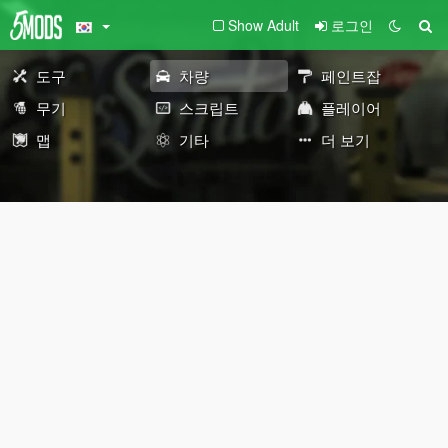
Show Adult
로그인
도구
차량
페인트잡
무기
스크립트
플레이어
맵
기타
더 보기