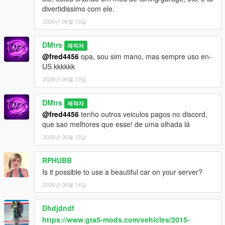
divertidissimo com ele.
2026년 06월 13일
DMtrs
제작자
@fred4456
opa, sou sim mano, mas sempre uso en-
US kkkkkk
2026년 06월 13일
DMtrs
제작자
@fred4456
tenho outros veiculos pagos no discord,
que sao melhores que esse! de uma olhada lá
2026년 06월 13일
RPHUBB
Is it possible to use a beautiful car on your server?
2026년 06월 14일
Dhdjdndf
https://www.gta5-mods.com/vehicles/2015-