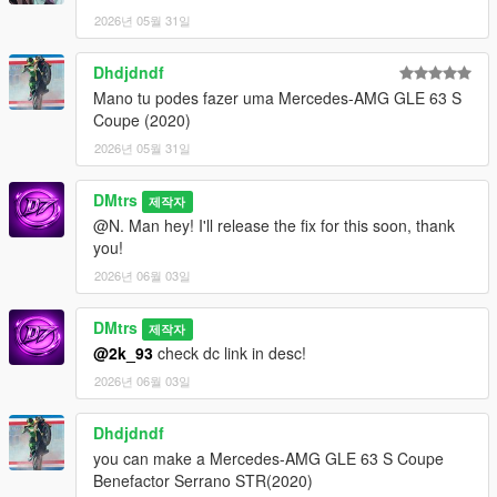
2026년 05월 31일
Dhdjdndf
Mano tu podes fazer uma Mercedes-AMG GLE 63 S
Coupe (2020)
2026년 05월 31일
DMtrs
제작자
@N. Man hey! I'll release the fix for this soon, thank
you!
2026년 06월 03일
DMtrs
제작자
@2k_93
check dc link in desc!
2026년 06월 03일
Dhdjdndf
you can make a Mercedes-AMG GLE 63 S Coupe
Benefactor Serrano STR(2020)