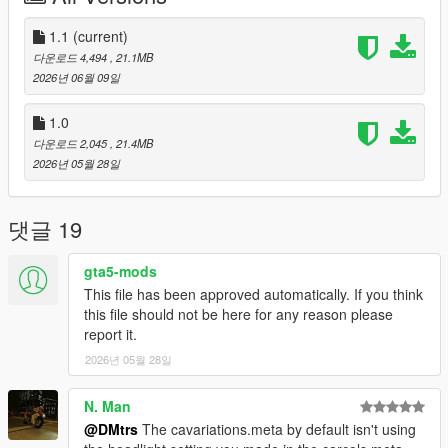
1.1
(current)
다운로드 4,494
, 21.1MB
2026년 06월 09일
1.0
다운로드 2,045
, 21.4MB
2026년 05월 28일
댓글 19
gta5-mods
This file has been approved automatically. If you think
this file should not be here for any reason please
report it.
2026년 05월 28일
N. Man
@DMtrs
The cavariations.meta by default isn't using