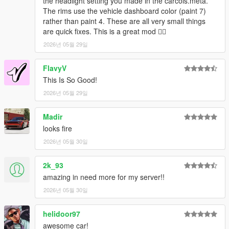
the headlight setting you made in the carcols.meta.
The rims use the vehicle dashboard color (paint 7)
rather than paint 4. These are all very small things
are quick fixes. This is a great mod 👍🏿
2026년 05월 29일
FlavyV
This Is So Good!
2026년 05월 29일
Madir
looks fire
2026년 05월 30일
2k_93
amazing in need more for my server!!
2026년 05월 30일
helidoor97
awesome car!