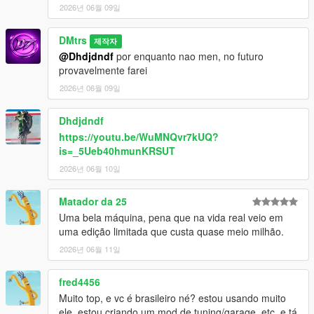
2026년 06월 09일
DMtrs
제작자
@Dhdjdndf
por enquanto nao men, no futuro
provavelmente farei
2026년 06월 09일
Dhdjdndf
https://youtu.be/WuMNQvr7kUQ?
is=_5Ueb40hmunKRSUT
2026년 06월 10일
Matador da 25
Uma bela máquina, pena que na vida real veio em
uma edição limitada que custa quase meio milhão.
2026년 06월 11일
fred4456
Muito top, e vc é brasileiro né? estou usando muito
ele, estou criando um mod de tuning/garage, etc, e tá