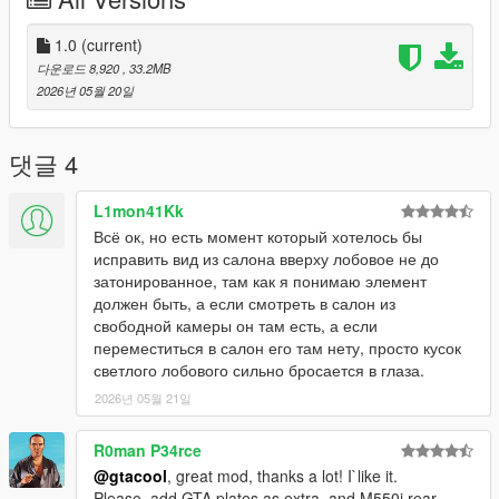
Save and replace.
Use the modifier to brush the car by name, enter: 【evcm5ts】
1.0
(current)
다운로드 8,920
, 33.2MB
-----------------------------------------------ENJOY !!!! - only if you
2026년 05월 20일
like it ---------------------------------------------
EVC=Excellent Vehicle Club: Aspire to bring interesting and
excellent mods to players worldwide!
댓글 4
俺的目标：洗心革面为全球玩家带来有趣精致的MOD！
L1mon41Kk
Всё ок, но есть момент который хотелось бы
исправить вид из салона вверху лобовое не до
затонированное, там как я понимаю элемент
должен быть, а если смотреть в салон из
свободной камеры он там есть, а если
переместиться в салон его там нету, просто кусок
светлого лобового сильно бросается в глаза.
2026년 05월 21일
R0man P34rce
@gtacool
, great mod, thanks a lot! I`like it.
Please, add GTA plates as extra, and M550i rear