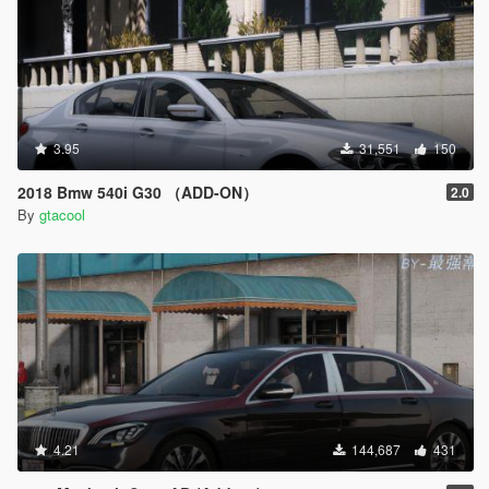
3.95
31,551
150
2018 Bmw 540i G30 （ADD-ON）
2.0
By
gtacool
4.21
144,687
431