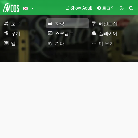
Show Adult
로그인
도구
차량
페인트잡
무기
스크립트
플레이어
맵
기타
더 보기