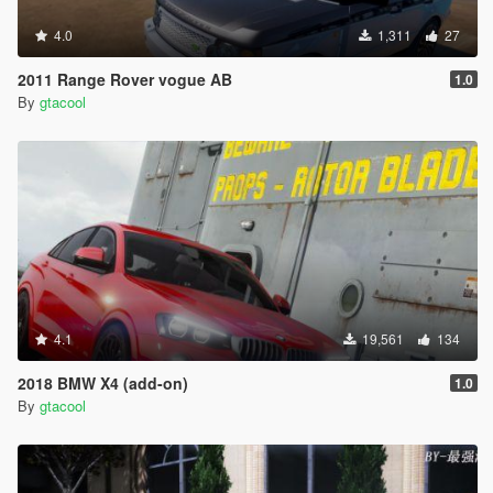
4.0
1,311
27
2011 Range Rover vogue AB
1.0
By
gtacool
4.1
19,561
134
2018 BMW X4 (add-on)
1.0
By
gtacool