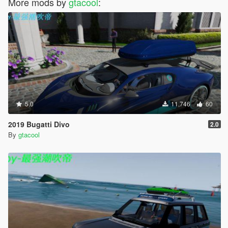
More mods by
gtacool
:
5.0
11,746
60
2019 Bugatti Divo
2.0
By
gtacool