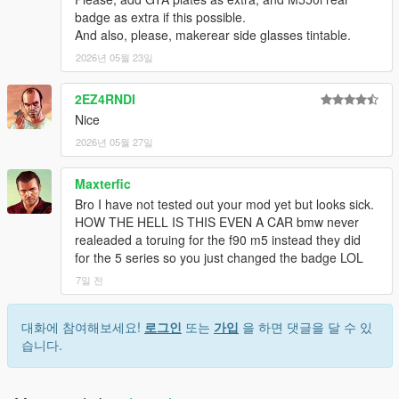
badge as extra if this possible.
And also, please, makerear side glasses tintable.
2026년 05월 23일
2EZ4RNDI
Nice
2026년 05월 27일
Maxterfic
Bro I have not tested out your mod yet but looks sick.
HOW THE HELL IS THIS EVEN A CAR bmw never
realeaded a toruing for the f90 m5 instead they did
for the 5 series so you just changed the badge LOL
7일 전
대화에 참여해보세요!
로그인
또는
가입
을 하면 댓글을 달 수 있
습니다.