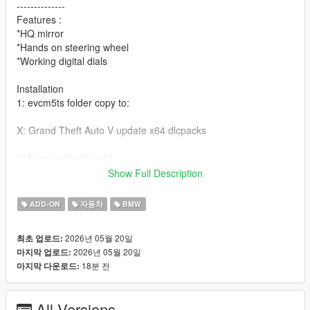
--------------
Features :
*HQ mirror
*Hands on steering wheel
*Working digital dials
Installation
1: evcm5ts folder copy to:
X: Grand Theft Auto V update x64 dlcpacks
2: Export with OpenIV
Show Full Description
X: Grand Theft Auto V update update. rpf common data dlclist.
XML file
ADD-ON
자동차
BMW
Then open it in Notepad and add the following line。
2026년 05월 20일
최초 업로드:
dlcpacks:\evcm5ts\Item>
2026년 05월 20일
마지막 업로드:
18분 전
마지막 다운로드:
3：
dlc_evcm5ts:/
update:/dlc_patch/evcm5ts/
All Versions