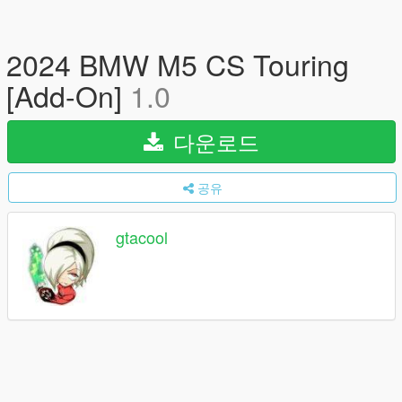
2024 BMW M5 CS Touring
[Add-On]
1.0
다운로드
공유
gtacool