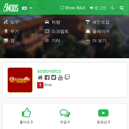
Show Adult
로그인
도구
차량
페인트잡
무기
스크립트
플레이어
맵
기타
더 보기
sodonetco
좋아요 0
댓글 0
동영상 0