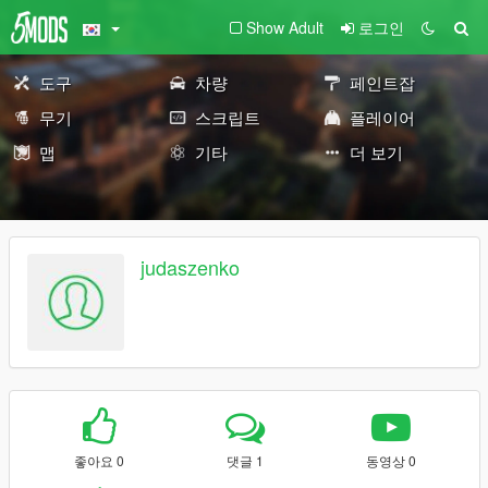
Show Adult
로그인
도구
차량
페인트잡
무기
스크립트
플레이어
맵
기타
더 보기
judaszenko
좋아요 0
댓글 1
동영상 0