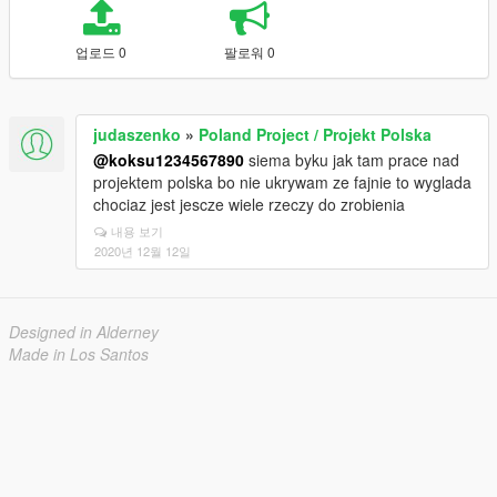
업로드 0
팔로워 0
judaszenko
»
Poland Project / Projekt Polska
@koksu1234567890
siema byku jak tam prace nad
projektem polska bo nie ukrywam ze fajnie to wyglada
chociaz jest jescze wiele rzeczy do zrobienia
내용 보기
2020년 12월 12일
Designed in Alderney
Made in Los Santos