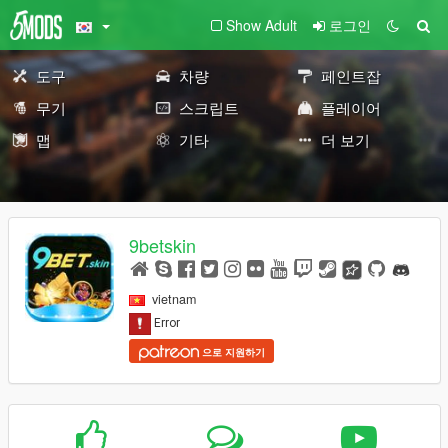
Show Adult
로그인
도구
차량
페인트잡
무기
스크립트
플레이어
맵
기타
더 보기
9betskin
vietnam
으로 지원하기