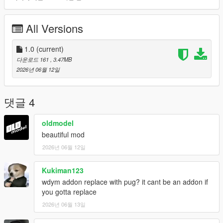
All Versions
1.0
(current)
다운로드 161
, 3.47MB
2026년 06월 12일
댓글 4
oldmodel
beautiful mod
2026년 06월 12일
Kukiman123
wdym addon replace with pug? it cant be an addon if
you gotta replace
2026년 06월 13일