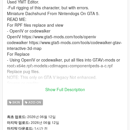
Used YMT Editor.
-Full rigging of this character, but with errors.
Miniature Dachshund From Nintendogs On GTA 5.
READ ME:
For RPF files replace and view
- OpenIV or codewalker
OpenIV https://www.gta5-mods.com/tools/openiv
codewalker https://www.gta5-mods.com/tools/codewalker-gtav-
interactive-3d-map
For Replace
- Using OpenIV or codewalker, put all files into GTAV>mods or
root>x64e.rpf>models>cdimages>componentpeds-a-c.rpf
Replace pug files.
NOTE: This only on GTA V legacy Not enhanced.
Source or credits:
https://models.spriters-
Show Full Description
resource.com/dsdsi/nintendogs/asset/316380/
Bugs: Has lost parts of bones because of low poly model. of
SKIN
ADD-ON
the blender last version the weight paint and auto weight are so
sucks.
2026년 06월 12일
최초 업로드:
2026년 06월 12일
마지막 업로드:
1시간 전
마지막 다운로드: