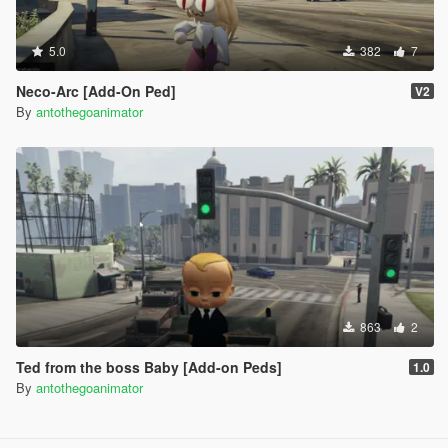
5.0
382
7
Neco-Arc [Add-On Ped]
V2
By
antothegoanimator
863
2
Ted from the boss Baby [Add-on Peds]
1.0
By
antothegoanimator