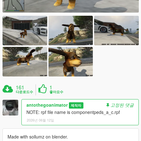
161
1
다운로드수
좋아요수
antothegoanimator
고정된 댓글
제작자
NOTE: rpf file name is componentpeds_a_c.rpf
2026년 06월 12일
Made with sollumz on blender.