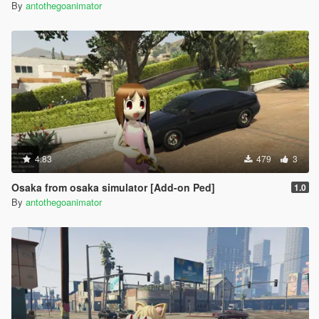
By
antothegoanimator
4.83
479
3
Osaka from osaka simulator [Add-on Ped]
1.0
By
antothegoanimator