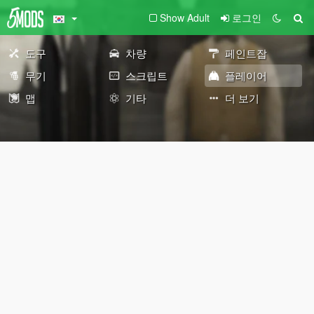
Show Adult
로그인
도구
차량
페인트잡
무기
스크립트
플레이어
맵
기타
더 보기