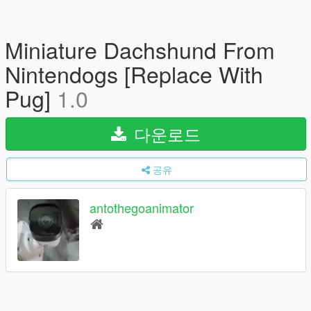
Miniature Dachshund From
Nintendogs [Replace With
Pug]
1.0
다운로드
공유
antothegoanimator