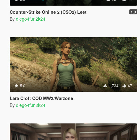
Counter-Strike Online 2 (CSO2) Leet
1.0
By
diego4fun2k24
5.0
1,734
47
Lara Croft COD MW2/Warzone
By
diego4fun2k24