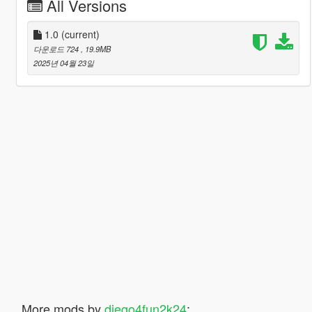
All Versions
1.0
(current)
다운로드 724
, 19.9MB
2025년 04월 23일
More mods by
diego4fun2k24
: