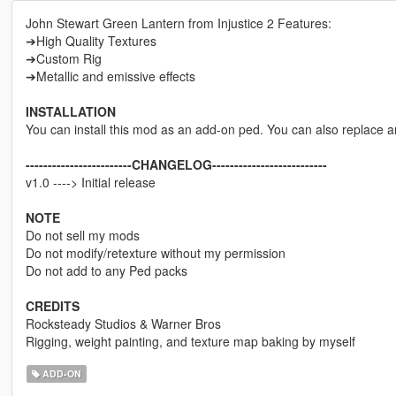
John Stewart Green Lantern from Injustice 2 Features:
➔High Quality Textures
➔Custom Rig
➔Metallic and emissive effects
INSTALLATION
You can install this mod as an add-on ped. You can also replace 
------------------------CHANGELOG--------------------------
v1.0 ----> Initial release
NOTE
Do not sell my mods
Do not modify/retexture without my permission
Do not add to any Ped packs
CREDITS
Rocksteady Studios & Warner Bros
Rigging, weight painting, and texture map baking by myself
ADD-ON