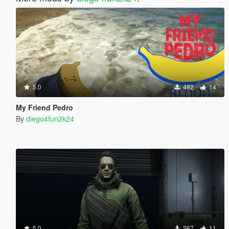
5.0
482
14
My Friend Pedro
By
diego4fun2k24
5.0
267
11