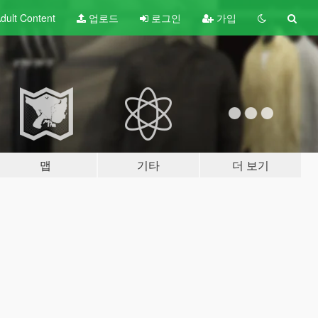
dult
Content
업로드
로그인
가입
맵
기타
더 보기