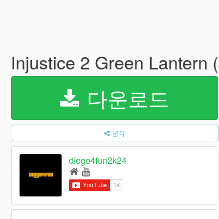
Injustice 2 Green Lantern 
다운로드
공유
diego4fun2k24