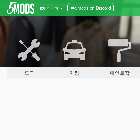
5mods on Discord
한국어
도구
차량
페인트잡