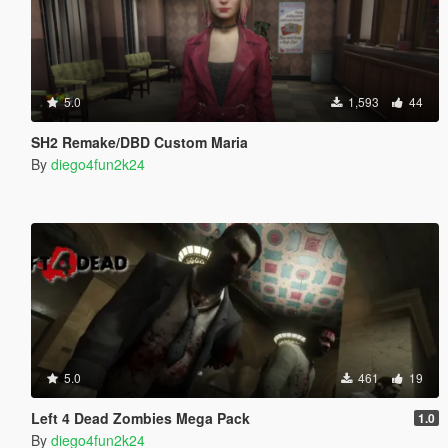
5.0
1,593
44
SH2 Remake/DBD Custom Maria
By
diego4fun2k24
5.0
461
19
Left 4 Dead Zombies Mega Pack
1.0
By
diego4fun2k24