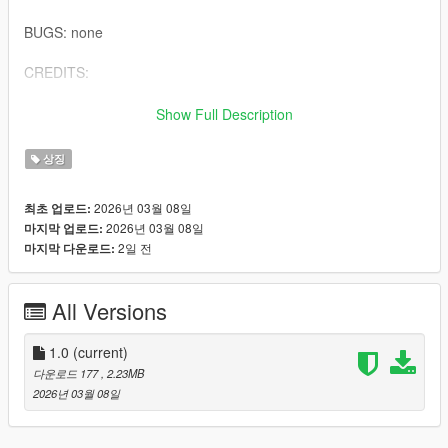
BUGS: none
CREDITS:
Full credits goto [Smukkeunger](https://www.gta5-
Show Full Description
mods.com/users/Smukkeunger) for creating an amazing mod
상징
QnA:
2026년 03월 08일
최초 업로드:
Q: Why is this only for FiveM
2026년 03월 08일
마지막 업로드:
A: I specialize in FiveM liveries but i include the files for
2일 전
마지막 다운로드:
installing to singleplayer
Q: Can you help me install it
All Versions
A: No
Included: Size:
1.0
(current)
paraoliv1.yft 422.1 KB
다운로드 177
, 2.23MB
paragonsign1.dds 4,129 KB
2026년 03월 08일
paragonsign1.png 1,415 KB