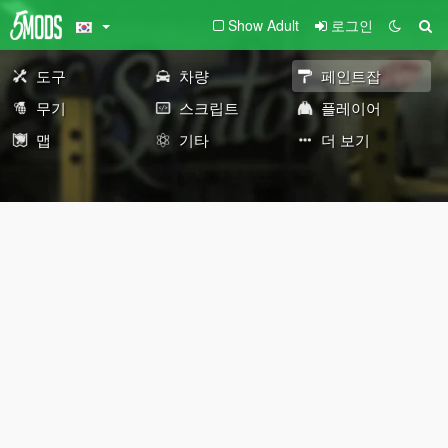
Show Adult
로그인
도구
차량
페인트잡
무기
스크립트
플레이어
맵
기타
더 보기