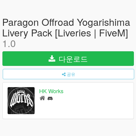
Paragon Offroad Yogarishima
Livery Pack [Liveries | FiveM]
1.0
다운로드
공유
HK Works