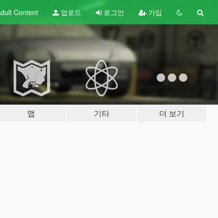
dult
Content
업로드
로그인
가입
맵
기타
더 보기