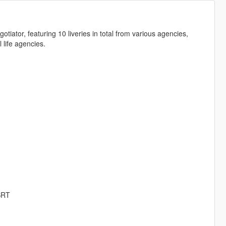
egotiator, featuring 10 liveries in total from various agencies,
 life agencies.
 SRT