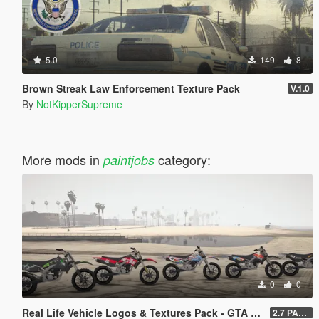
5.0
149
8
Brown Streak Law Enforcement Texture Pack
V.1.0
By
NotKipperSupreme
More mods in
category:
paintjobs
0
0
Real Life Vehicle Logos & Textures Pack - GTA V Enhanced
2.7 PART 4