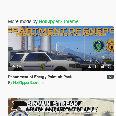
More mods by
NotKipperSupreme
:
5.0
481
16
Department of Energy Paintjob Pack
1.1
By
NotKipperSupreme