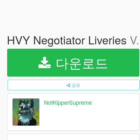
HVY Negotiator Liveries
V.
다운로드
공유
NotKipperSupreme