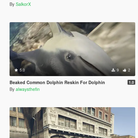
By
SalkorX
5.0
9
2
Beaked Common Dolphin Reskin For Dolphin
1.0
By
alwaysthefin