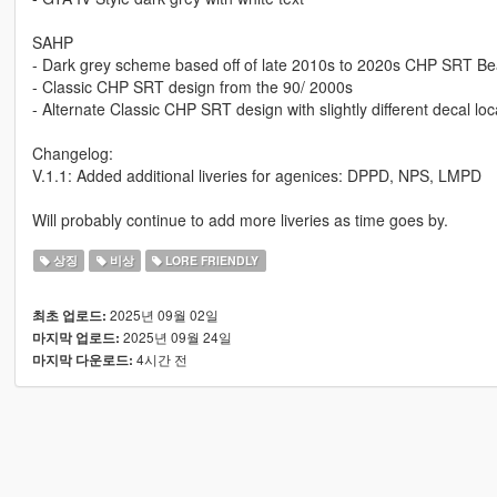
SAHP
- Dark grey scheme based off of late 2010s to 2020s CHP SRT Be
- Classic CHP SRT design from the 90/ 2000s
- Alternate Classic CHP SRT design with slightly different decal loc
Changelog:
V.1.1: Added additional liveries for agenices: DPPD, NPS, LMPD
Will probably continue to add more liveries as time goes by.
상징
비상
LORE FRIENDLY
2025년 09월 02일
최초 업로드:
2025년 09월 24일
마지막 업로드:
4시간 전
마지막 다운로드: