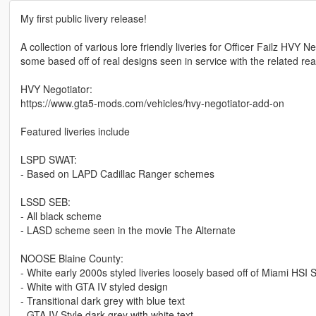
My first public livery release!
A collection of various lore friendly liveries for Officer Failz HVY N
some based off of real designs seen in service with the related real
HVY Negotiator:
https://www.gta5-mods.com/vehicles/hvy-negotiator-add-on
Featured liveries include
LSPD SWAT:
- Based on LAPD Cadillac Ranger schemes
LSSD SEB:
- All black scheme
- LASD scheme seen in the movie The Alternate
NOOSE Blaine County:
- White early 2000s styled liveries loosely based off of Miami HSI
- White with GTA IV styled design
- Transitional dark grey with blue text
- GTA IV Style dark grey with white text