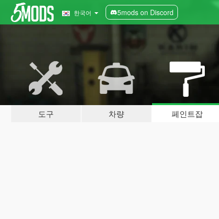
5mods on Discord
한국어
도구
차량
페인트잡