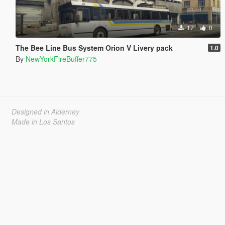
17
0
The Bee Line Bus System Orion V Livery pack
1.0
By
NewYorkFireBuffer775
Designed in Alderney
Made in Los Santos