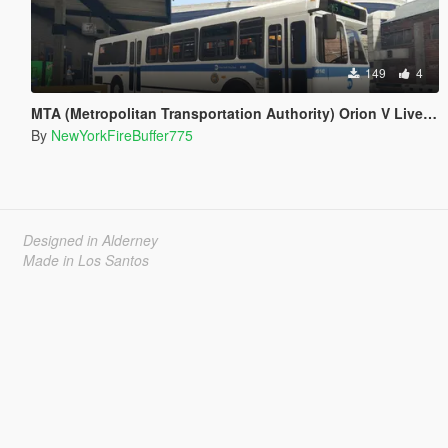
149
4
MTA (Metropolitan Transportation Authority) Orion V Livery Pack
By
NewYorkFireBuffer775
Designed in Alderney
Made in Los Santos