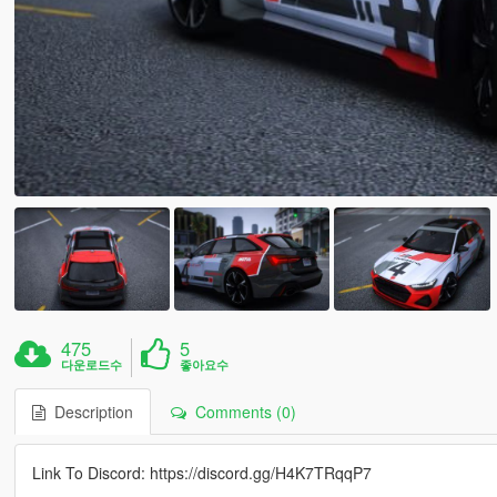
475
5
다운로드수
좋아요수
Description
Comments (0)
Link To Discord: https://discord.gg/H4K7TRqqP7