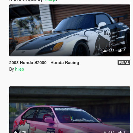
438
6
2003 Honda S2000 - Honda Racing
FINAL
By
hilep
4.75
535
7