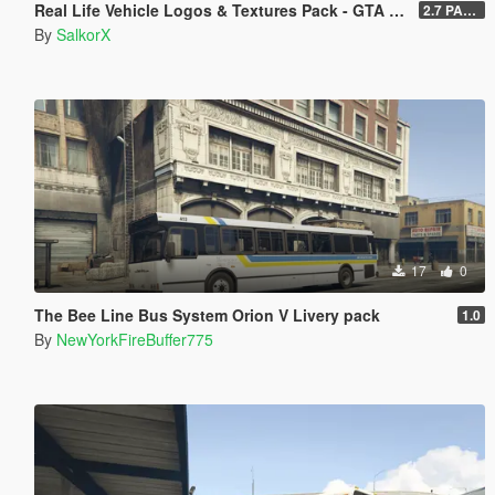
Real Life Vehicle Logos & Textures Pack - GTA V Enhanced
2.7 PART 4
By
SalkorX
17
0
The Bee Line Bus System Orion V Livery pack
1.0
By
NewYorkFireBuffer775