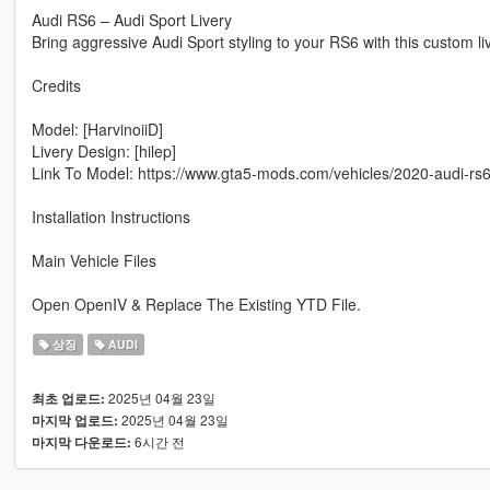
Audi RS6 – Audi Sport Livery
Bring aggressive Audi Sport styling to your RS6 with this custom li
Credits
Model: [HarvinoiiD]
Livery Design: [hilep]
Link To Model: https://www.gta5-mods.com/vehicles/2020-audi-rs6
Installation Instructions
Main Vehicle Files
Open OpenIV & Replace The Existing YTD File.
상징
AUDI
2025년 04월 23일
최초 업로드:
2025년 04월 23일
마지막 업로드:
6시간 전
마지막 다운로드: