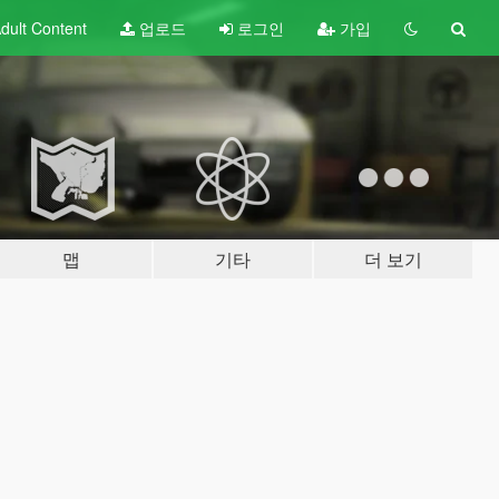
dult
Content
업로드
로그인
가입
맵
기타
더 보기