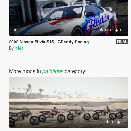
5.0
423
10
2002 Nissan Silvia S15 - GReddy Racing
FINAL
By
hilep
More mods in
category:
paintjobs
0
0