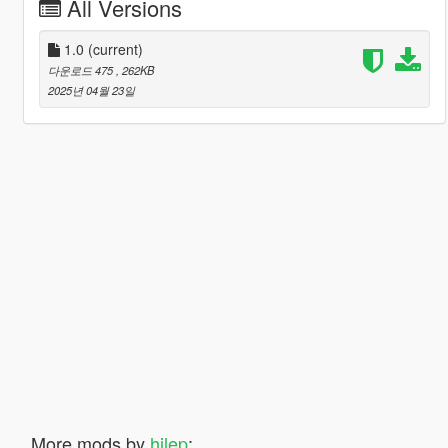
All Versions
1.0
(current)
다운로드 475
, 262KB
2025년 04월 23일
More mods by
hilep
: