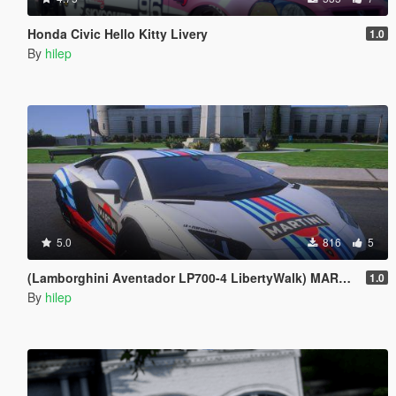
Honda Civic Hello Kitty Livery
1.0
By
hilep
5.0
816
5
(Lamborghini Aventador LP700-4 LibertyWalk) MARTINI Livery
1.0
By
hilep