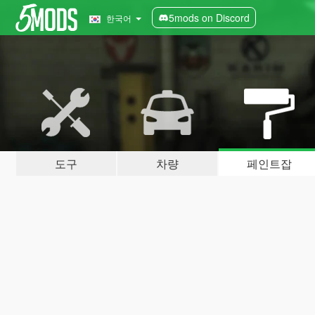
5mods on Discord
한국어
도구
차량
페인트잡