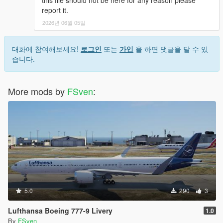
this file should not be here for any reason please
report it.
2026년 06월 05일
대화에 참여해보세요!
로그인
또는
가입
을 하면 댓글을 달 수 있
습니다.
More mods by
FSven
:
5.0
290
3
Lufthansa Boeing 777-9 Livery
1.0
By
FSven