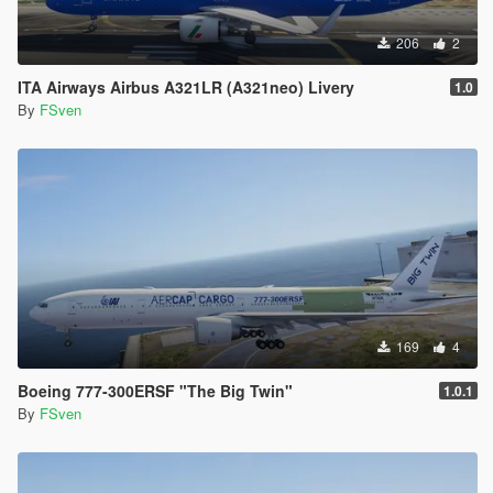
206
2
ITA Airways Airbus A321LR (A321neo) Livery
1.0
By
FSven
169
4
Boeing 777-300ERSF "The Big Twin"
1.0.1
By
FSven