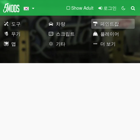
Show Adult
로그인
도구
차량
페인트잡
무기
스크립트
플레이어
맵
기타
더 보기