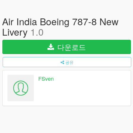
Air India Boeing 787-8 New
Livery
1.0
다운로드
공유
FSven