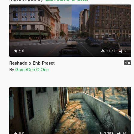
5.0
1,277
7
Reshade & Enb Preset
1.0
By
GameOne O One
5.0
2,298
15