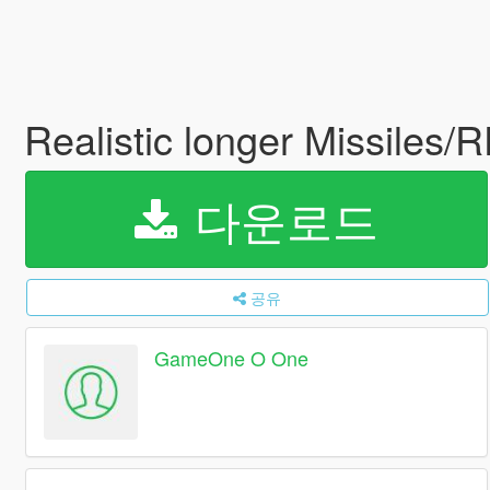
Realistic longer Missiles/
다운로드
공유
GameOne O One