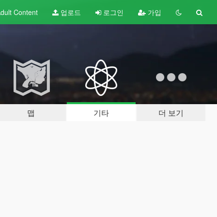
dult
Content
업로드
로그인
가입
맵
기타
더 보기