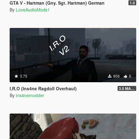
GTA V - Hartman (Gny. Sgt. Hartman) German
1.0
By
LoveAudioMods1
3.75
856
6
I.R.O (Ins4ne Ragdoll Overhaul)
3.0 MASSIVE OVERHAUL
By
ins4nemodder