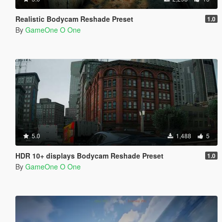
Realistic Bodycam Reshade Preset
1.0
By
GameOne O One
5.0
1,488
5
HDR 10+ displays Bodycam Reshade Preset
1.0
By
GameOne O One