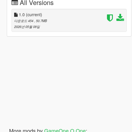
All Versions
1.0
(current)
다운로드 454
, 50.7MB
2026년 05월 08일
More mods by
GameOne O One
: