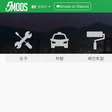
5mods on Discord
한국어
도구
차량
페인트잡