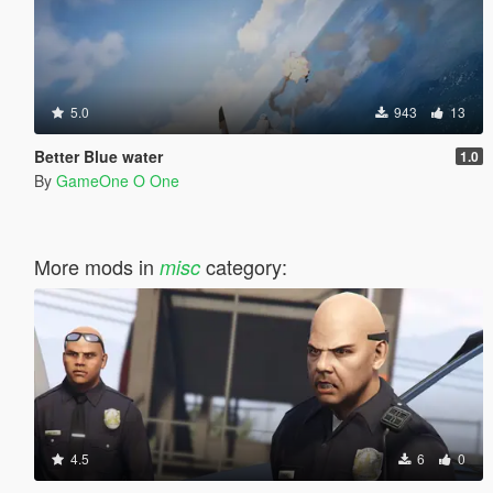
5.0
943
13
Better Blue water
1.0
By
GameOne O One
More mods in
category:
misc
4.5
6
0