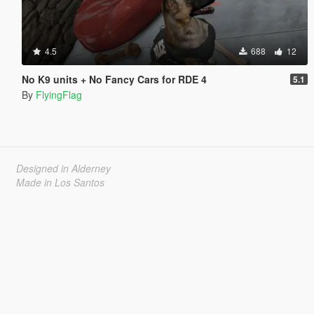
4.5
688
12
No K9 units + No Fancy Cars for RDE 4
5.1
By
FlyingFlag
Designed in Alderney
Made in Los Santos