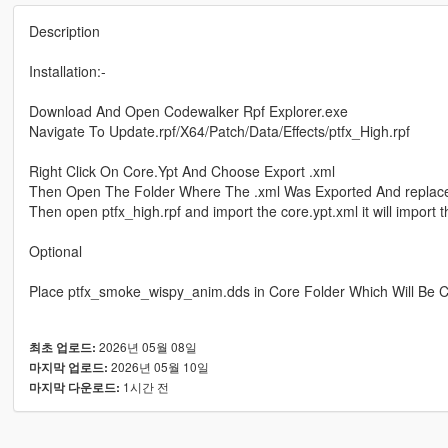
Description
Installation:-
Download And Open Codewalker Rpf Explorer.exe
Navigate To Update.rpf/X64/Patch/Data/Effects/ptfx_High.rpf
Right Click On Core.Ypt And Choose Export .xml
Then Open The Folder Where The .xml Was Exported And replace
Then open ptfx_high.rpf and import the core.ypt.xml it will import th
Optional
Place ptfx_smoke_wispy_anim.dds in Core Folder Which Will Be C
2026년 05월 08일
최초 업로드:
2026년 05월 10일
마지막 업로드:
1시간 전
마지막 다운로드: