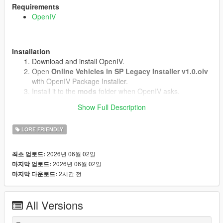
Requirements
OpenIV
Installation
Download and install OpenIV.
Open
Online Vehicles in SP Legacy Installer v1.0.oiv
with OpenIV Package Installer.
Install it to the
mods
folder when OpenIV asks.
Start the game.
Show Full Description
LORE FRIENDLY
Uninstall
Open
uninstall.oiv
with OpenIV Package Installer.
2026년 06월 02일
최초 업로드:
Install it to the same
mods
folder.
2026년 06월 02일
마지막 업로드:
2시간 전
마지막 다운로드:
Notes
Does not work in GTA Online.(We know why)
All Versions
No external vehicle models are included.