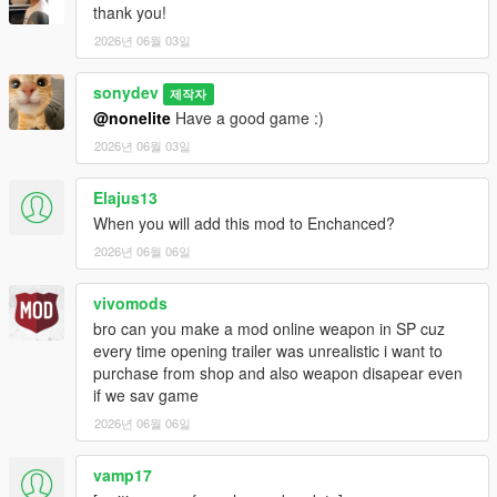
thank you!
2026년 06월 03일
sonydev
제작자
@nonelite
Have a good game :)
2026년 06월 03일
Elajus13
When you will add this mod to Enchanced?
2026년 06월 06일
vivomods
bro can you make a mod online weapon in SP cuz
every time opening trailer was unrealistic i want to
purchase from shop and also weapon disapear even
if we sav game
2026년 06월 06일
vamp17