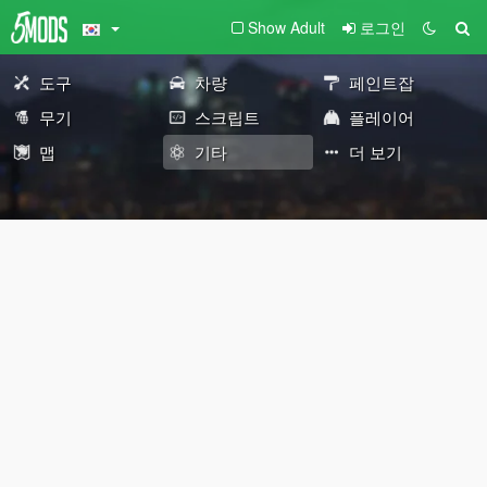
Show Adult
로그인
도구
차량
페인트잡
무기
스크립트
플레이어
맵
기타
더 보기