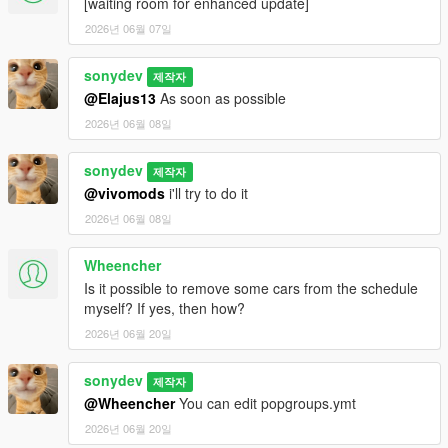
[waiting room for enhanced update]
2026년 06월 07일
sonydev
제작자
@Elajus13
As soon as possible
2026년 06월 08일
sonydev
제작자
@vivomods
i'll try to do it
2026년 06월 08일
Wheencher
Is it possible to remove some cars from the schedule
myself? If yes, then how?
2026년 06월 20일
sonydev
제작자
@Wheencher
You can edit popgroups.ymt
2026년 06월 20일