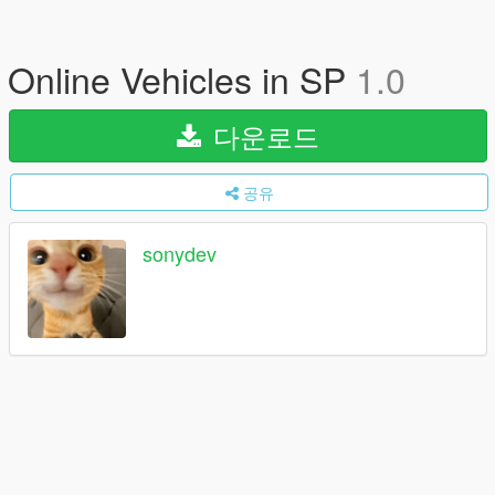
Online Vehicles in SP
1.0
다운로드
공유
sonydev