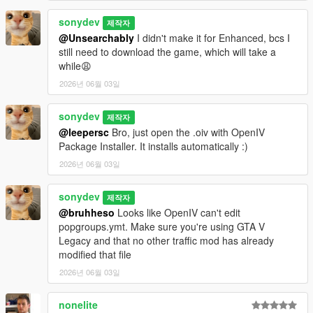
sonydev
제작자
@Unsearchably
I didn't make it for Enhanced, bcs I
still need to download the game, which will take a
while😩
2026년 06월 03일
sonydev
제작자
@leepersc
Bro, just open the .oiv with OpenIV
Package Installer. It installs automatically :)
2026년 06월 03일
sonydev
제작자
@bruhheso
Looks like OpenIV can't edit
popgroups.ymt. Make sure you're using GTA V
Legacy and that no other traffic mod has already
modified that file
2026년 06월 03일
nonelite