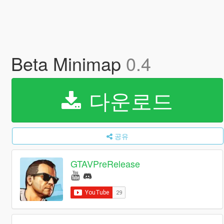
Beta Minimap
0.4
다운로드
공유
GTAVPreRelease