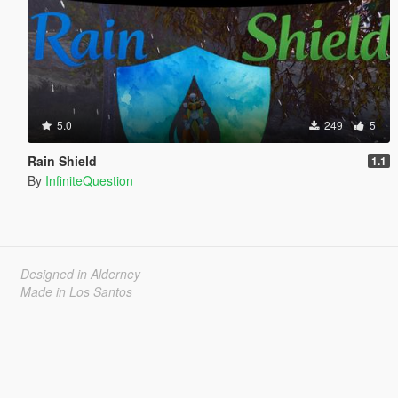
5.0
249
5
Rain Shield
1.1
By
InfiniteQuestion
Designed in Alderney
Made in Los Santos