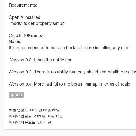
Requirements:
OpenIV installed
"mods" folder properly set up
Credits N8Gamez
Notes:
It is recommended to make a backup before installing any mod.
-Version 0.2: It has the ability bar.
-Version 0.3: There is no ability bar, only shield and health bars, jus
-Version 0.4: More faithful to the beta minimap in terms of scale
HUD
2026년 03월 23일
최초 업로드:
2026년 07월 14일
마지막 업로드:
3시간 전
마지막 다운로드: