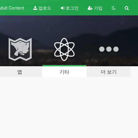
dult
Content
업로드
로그인
가입
맵
기타
더 보기