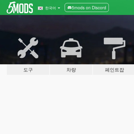
5mods on Discord
한국어
도구
차량
페인트잡