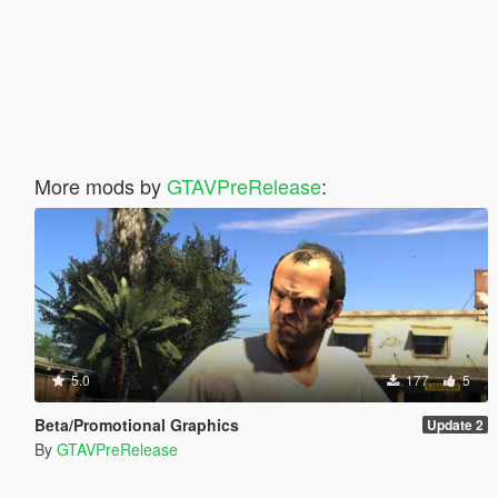
More mods by
GTAVPreRelease
:
5.0
177
5
Beta/Promotional Graphics
Update 2
By
GTAVPreRelease