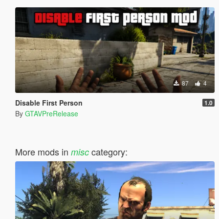
87
4
Disable First Person
1.0
By
GTAVPreRelease
More mods in
category:
misc