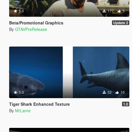
5.0
177
5
Beta/Promotional Graphics
Update 2
By
GTAVPreRelease
5.0
52
10
Tiger Shark Enhanced Texture
1.0
By
MrLame