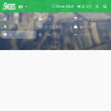
Show Adult
로그인
도구
차량
페인트잡
무기
스크립트
플레이어
맵
기타
더 보기